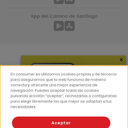
App del Camino de Santiago
×
Más información
¿Quiénes somos?
En consumer.es utilizamos cookies propias y de terceros
Hemeroteca
para asegurarnos que la web funciona de manera
correcta y ofrecerte una mejor experiencia de
Contacto
navegación. Puedes aceptar todas las cookies
pulsando el botón “aceptar”, rechazarlas o configurarlas
Prensa
para elegir libremente las que mejor se adaptan a tus
Corpus Lingüístico Consumer
necesidades.
© Fundación EROSKI
Aceptar
Aviso legal
Políticas de privacidad