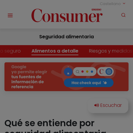
Castellano
Seguridad alimentaria
o seguro
Alimentos a detalle
Riesgos y medidas
Qué se entiende por