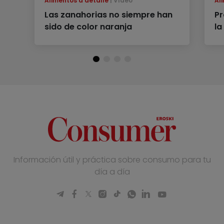
Alimentos a detalle
Vídeo
Al
Las zanahorias no siempre han
Pr
sido de color naranja
la
Información útil y práctica sobre consumo para tu
día a día