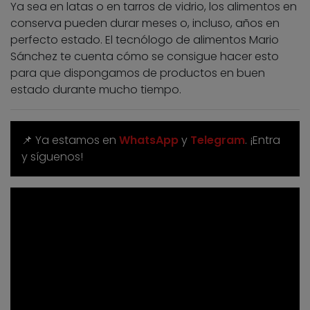
Ya sea en latas o en tarros de vidrio, los alimentos en
conserva pueden durar meses o, incluso, años en
perfecto estado. El tecnólogo de alimentos Mario
Sánchez te cuenta cómo se consigue hacer esto
para que dispongamos de productos en buen
estado durante mucho tiempo.
📌 Ya estamos en
WhatsApp
y
Telegram
. ¡Entra
y síguenos!