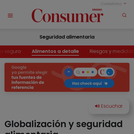
Castellano
Seguridad alimentaria
o seguro
Alimentos a detalle
Riesgos y medidas
Globalización y seguridad