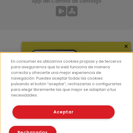
App del Camino de Santiago
×
Más información
¿Quiénes somos?
En consumer.es utilizamos cookies propias y de terceros
Hemeroteca
para asegurarnos que la web funciona de manera
correcta y ofrecerte una mejor experiencia de
Contacto
navegación. Puedes aceptar todas las cookies
pulsando el botón “aceptar”, rechazarlas o configurarlas
Prensa
para elegir libremente las que mejor se adaptan a tus
Corpus Lingüístico Consumer
necesidades.
© Fundación EROSKI
Aceptar
Aviso legal
Políticas de privacidad
Políticas de cookies
Rechazarlas