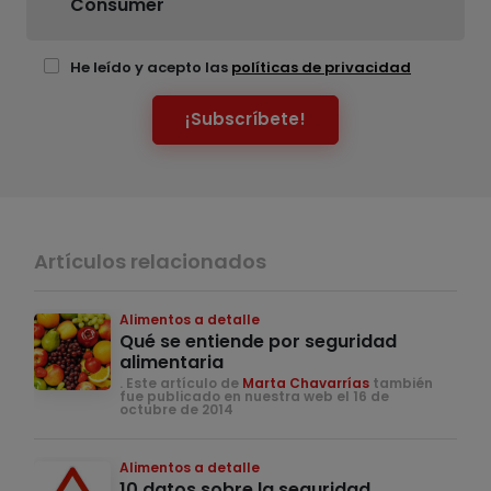
Consumer
He leído y acepto las
políticas de privacidad
¡Subscríbete!
Artículos relacionados
Alimentos a detalle
Qué se entiende por seguridad
alimentaria
. Este artículo de
Marta Chavarrías
también
fue publicado en nuestra web el 16 de
octubre de 2014
Alimentos a detalle
10 datos sobre la seguridad