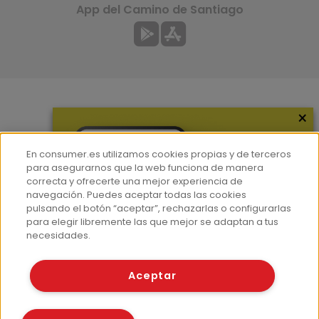
App del Camino de Santiago
×
Más información
¿Quiénes somos?
En consumer.es utilizamos cookies propias y de terceros
Hemeroteca
para asegurarnos que la web funciona de manera
correcta y ofrecerte una mejor experiencia de
Contacto
navegación. Puedes aceptar todas las cookies
pulsando el botón “aceptar”, rechazarlas o configurarlas
Prensa
para elegir libremente las que mejor se adaptan a tus
Corpus Lingüístico Consumer
necesidades.
© Fundación EROSKI
Aceptar
Aviso legal
Políticas de privacidad
Políticas de cookies