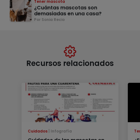
Tener mascota
¿Cuántas mascotas son
demasiadas en una casa?
Por Sonia Recio
Recursos relacionados
Cuidados
Infografía
Te