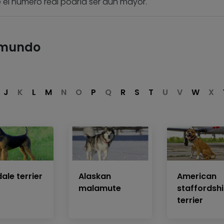
 el número real podría ser aún mayor.
 mundo
J
K
L
M
N
O
P
Q
R
S
T
U
V
W
X
ale terrier
Alaskan
American
malamute
staffordshi
terrier