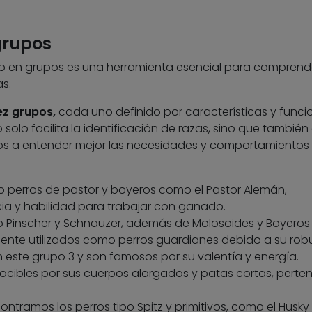
grupos
rro en grupos es una herramienta esencial para comprende
as.
ez grupos,
cada uno definido por características y funci
o solo facilita la identificación de razas, sino que tambié
os a entender mejor las necesidades y comportamientos 
lo perros de pastor y boyeros como el Pastor Alemán,
cia y habilidad para trabajar con ganado.
po Pinscher y Schnauzer, además de Molosoides y Boyeros
ente utilizados como perros guardianes debido a su robu
an este grupo 3 y son famosos por su valentía y energía.
nocibles por sus cuerpos alargados y patas cortas, perte
ntramos los perros tipo Spitz y primitivos, como el Husky