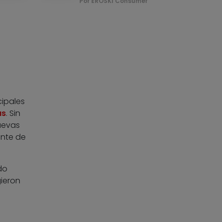
Por EROSKI Consumer
ipales
as
. Sin
uevas
ente de
do
gieron