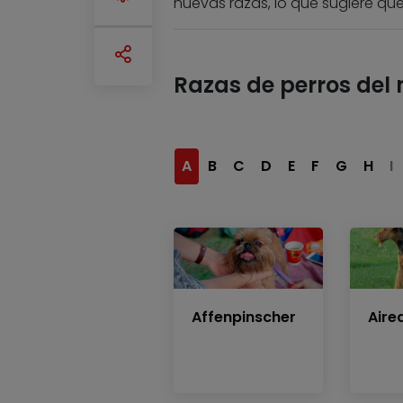
nuevas razas, lo que sugiere que
Razas de perros del
A
B
C
D
E
F
G
H
I
Affenpinscher
Aired