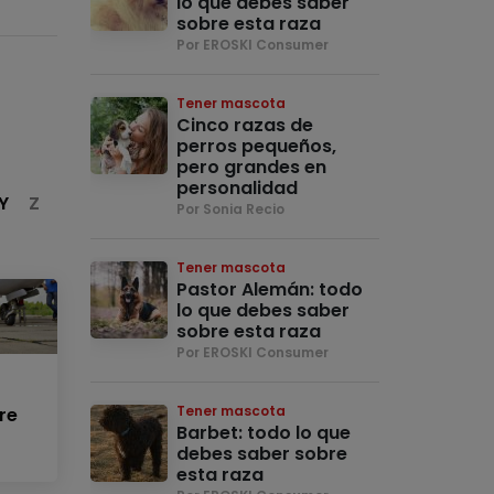
lo que debes saber
sobre esta raza
Por EROSKI Consumer
Tener mascota
Cinco razas de
perros pequeños,
pero grandes en
personalidad
Y
Z
Por Sonia Recio
Tener mascota
Pastor Alemán: todo
lo que debes saber
sobre esta raza
Por EROSKI Consumer
Tener mascota
re
Barbet: todo lo que
debes saber sobre
esta raza