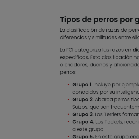
Tipos de perros por 
La clasificación de razas de pe
diferencias y similitudes entre ell
La FCI categoriza las razas en
di
específicas. Esta clasificación n
a criadores, dueños y aficionad
perros:
Grupo 1
. Incluye por ejemp
conocidos por su inteligen
Grupo 2
. Abarca perros ti
Suizos, que son frecuentem
Grupo 3
. Los Terriers form
Grupo 4.
Los Teckels, reco
a este grupo.
Grupo 5.
En este grupo enco