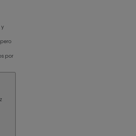
 y
 pero
os por
z