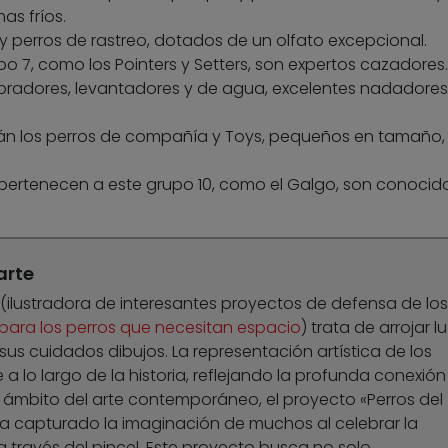
as fríos.
y perros de rastreo, dotados de un olfato excepcional.
po 7, como los Pointers y Setters, son expertos cazadores.
bradores, levantadores y de agua, excelentes nadadores
tán los perros de compañía y Toys, pequeños en tamaño,
 pertenecen a este grupo 10, como el Galgo, son conocid
arte
in (ilustradora de interesantes proyectos de defensa de los
 para los perros que necesitan espacio
) trata de arrojar lu
us cuidados dibujos. La representación artística de los
a lo largo de la historia, reflejando la profunda conexión
 ámbito del arte contemporáneo, el proyecto «Perros del
a capturado la imaginación de muchos al celebrar la
 través del pincel. Este proyecto busca no solo