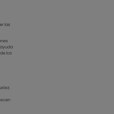
r las
ones
n ayuda
de los
stez.
necen