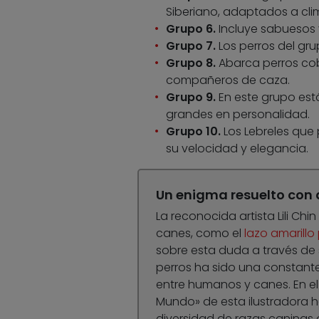
Siberiano, adaptados a clim
Grupo 6.
Incluye sabuesos 
Grupo 7.
Los perros del gru
Grupo 8.
Abarca perros co
compañeros de caza.
Grupo 9.
En este grupo es
grandes en personalidad.
Grupo 10.
Los Lebreles que
su velocidad y elegancia.
Un enigma resuelto con 
La reconocida artista Lili Ch
canes, como el
lazo amarillo
sobre esta duda a través de s
perros ha sido una constante 
entre humanos y canes. En el
Mundo» de esta ilustradora h
diversidad de razas caninas a