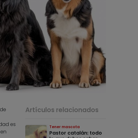
Artículos relacionados
 de
idad es
Tener mascota
cen
Pastor catalán: todo