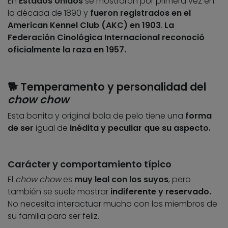
En
Estados Unidos
se mostraron por primera vez en
la década de 1890 y
fueron registrados
en el
American Kennel Club (AKC)
en 1903
.
La
Federación Cinológica Internacional reconoció
oficialmente la raza en 1957.
🐕 Temperamento y personalidad del
chow chow
Esta bonita y original bola de pelo tiene una
forma
de ser
igual de
inédita y peculiar que su aspecto.
Carácter y comportamiento típico
El
chow chow
es
muy leal con los suyos
, pero
también se suele mostrar
indiferente y reservado.
No necesita interactuar mucho con los miembros de
su familia para ser feliz.