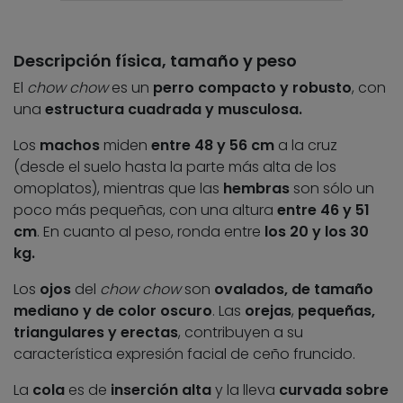
Descripción física, tamaño y peso
El
chow chow
es un
perro compacto y robusto
, con
una
estructura cuadrada y musculosa.
Los
machos
miden
entre 48 y 56 cm
a la cruz
(desde el suelo hasta la parte más alta de los
omoplatos), mientras que las
hembras
son sólo un
poco más pequeñas, con una altura
entre 46 y 51
cm
. En cuanto al peso, ronda entre
los 20 y los 30
kg.
Los
ojos
del
chow chow
son
ovalados, de tamaño
mediano y de color oscuro
. Las
orejas
,
pequeñas,
triangulares y erectas
, contribuyen a su
característica expresión facial de ceño fruncido.
La
cola
es de
inserción alta
y la lleva
curvada sobre