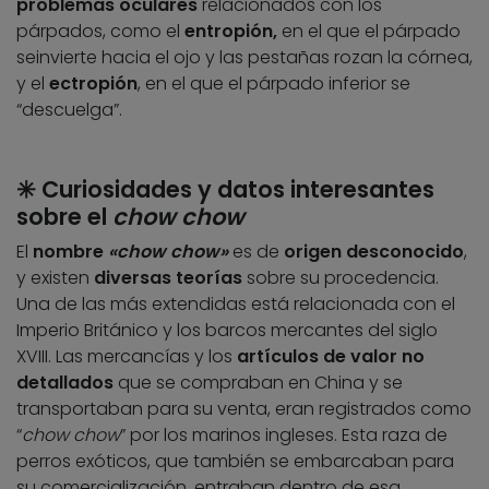
problemas oculares
relacionados con los
párpados, como el
entropión,
en el que el párpado
seinvierte hacia el ojo y las pestañas rozan la córnea,
y el
ectropión
, en el que el párpado inferior se
“descuelga”.
✳️
Curiosidades y datos interesantes
sobre el
chow chow
El
nombre
«chow chow»
es de
origen desconocido
,
y existen
diversas teorías
sobre su procedencia.
Una de las más extendidas está relacionada con el
Imperio Británico y los barcos mercantes del siglo
XVIII. Las mercancías y los
artículos de valor no
detallados
que se compraban en China y se
transportaban para su venta, eran registrados como
“
chow chow
” por los marinos ingleses. Esta raza de
perros exóticos, que también se embarcaban para
su comercialización, entraban dentro de esa