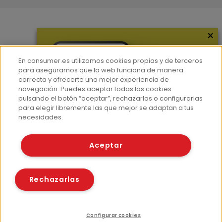
×
Más información
¿Quiénes somos?
En consumer.es utilizamos cookies propias y de terceros
Hemeroteca
para asegurarnos que la web funciona de manera
correcta y ofrecerte una mejor experiencia de
Contacto
navegación. Puedes aceptar todas las cookies
pulsando el botón “aceptar”, rechazarlas o configurarlas
Prensa
para elegir libremente las que mejor se adaptan a tus
Corpus Lingüístico Consumer
necesidades.
© Fundación EROSKI
Aceptar
Aviso legal
Políticas de privacidad
Políticas de cookies
Rechazarlas
Configurar cookies