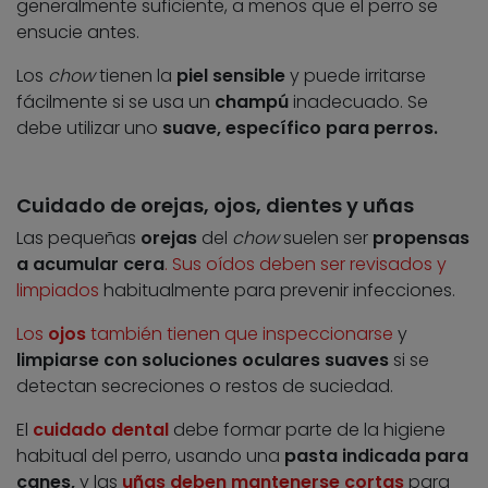
generalmente suficiente, a menos que el perro se
ensucie antes.
Los
chow
tienen la
piel sensible
y puede irritarse
fácilmente si se usa un
champú
inadecuado. Se
debe utilizar uno
suave, específico para perros.
Cuidado de orejas, ojos, dientes y uñas
Las pequeñas
orejas
del
chow
suelen ser
propensas
a acumular cera
. Sus oídos deben ser revisados y
limpiados
habitualmente para prevenir infecciones.
Los
ojos
también tienen que inspeccionarse
y
limpiarse con soluciones oculares suaves
si se
detectan secreciones o restos de suciedad.
El
cuidado dental
debe formar parte de la higiene
habitual del perro, usando una
pasta indicada para
canes,
y las
uñas deben mantenerse cortas
para