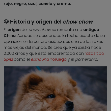
rojo, negro, azul, canela y crema.
🐶 Historia y origen del
chow chow
El
origen
del
chow chow
se remonta a la
antigua
China
. Aunque se desconoce la fecha exacta de su
aparición en la cultura asiática, es una de las razas
más viejas del mundo. Se cree que ya existía hace
2.000 años y que está emparentada con
razas tipo
Spitz
como el
elkhound
noruego
y el
pomerania
.