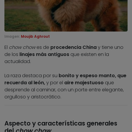
Imagen:
Moujib Aghrout
El
chow chow
es de
procedencia China
y tiene uno
de los
linajes más antiguos
que existen en la
actualidad.
La raza destaca por su
bonito y espeso manto, que
recuerda al león,
y por el
aire majestuoso
que
desprende al caminar, con un porte entre elegante,
orgulloso y aristocrático.
Aspecto y características generales
del
chow chow