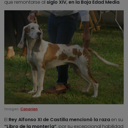
que remontarse al
siglo XIV, en la Baja Edad Media
.
Imagen:
Canarian
El
Rey Alfonso XI de Castilla
mencionó la raza
en su
“Libro de la montería”
, por su excepcional habilidad