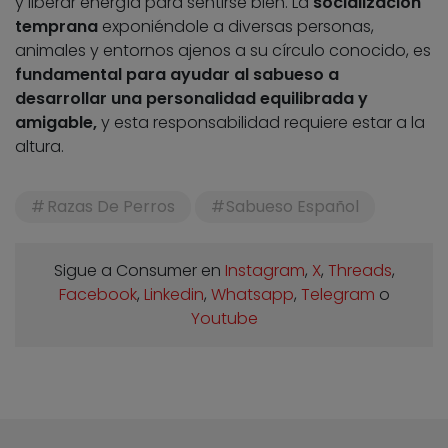
y liberar energía para sentirse bien. La
socialización
temprana
exponiéndole a diversas personas,
animales y entornos ajenos a su círculo conocido, es
fundamental para ayudar al sabueso a
desarrollar una personalidad equilibrada y
amigable,
y esta responsabilidad requiere estar a la
altura.
Razas De Perros
Sabueso Español
Sigue a Consumer en
Instagram
,
X
,
Threads
,
Facebook
,
Linkedin
,
Whatsapp
,
Telegram
o
Youtube