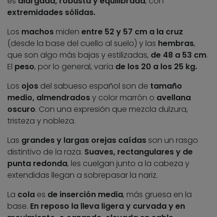
es
alargada, robusta y equilibrada
, con
extremidades sólidas.
Los
machos
miden
entre 52 y 57 cm a la cruz
(desde la base del cuello al suelo) y las
hembras
,
que son algo más bajas y estilizadas,
de 48 a 53 cm
.
El
peso
, por lo general, varía
de los 20 a los 25 kg.
Los
ojos
del sabueso español son de
tamaño
medio, almendrados
y color marrón o
avellana
oscuro
. Con una expresión que mezcla dulzura,
tristeza y nobleza.
Las
grandes y largas orejas caídas
son un rasgo
distintivo de la raza.
Suaves, rectangulares y de
punta redonda
, les cuelgan junto a la cabeza y
extendidas llegan a sobrepasar la nariz.
La
cola
es
de inserción media
, más gruesa en la
base.
En reposo la lleva ligera y curvada y en