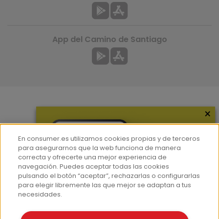
App del Camino de Santiago
×
Más información
¿Quiénes somos?
En consumer.es utilizamos cookies propias y de terceros
Hemeroteca
para asegurarnos que la web funciona de manera
correcta y ofrecerte una mejor experiencia de
Contacto
navegación. Puedes aceptar todas las cookies
pulsando el botón “aceptar”, rechazarlas o configurarlas
Prensa
para elegir libremente las que mejor se adaptan a tus
Corpus Lingüístico Consumer
necesidades.
© Fundación EROSKI