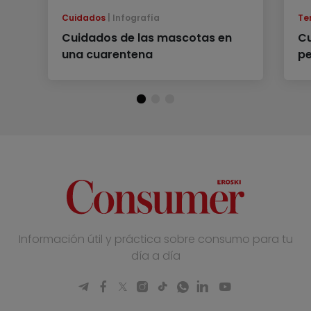
Cuidados
Infografía
Te
Cuidados de las mascotas en
Cu
una cuarentena
pe
Información útil y práctica sobre consumo para tu
día a día