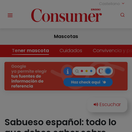
Castellano
Mascotas
Tener mascota
Cuidados
Convivencia y ps
Sabueso español: todo lo