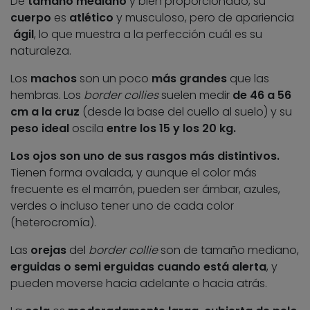
De
tamaño mediano
y bien proporcionado, su
cuerpo
es
atlético
y musculoso, pero de apariencia
ágil
, lo que muestra a la perfección cuál es su
naturaleza.
Los
machos
son un poco
más grandes
que las
hembras. Los
border collies
suelen medir
de 46 a 56
cm a la cruz
(desde la base del cuello al suelo) y su
peso ideal
oscila
entre los 15 y los 20 kg.
Los ojos son uno de sus rasgos más distintivos.
Tienen forma ovalada, y aunque el color más
frecuente es el marrón, pueden ser ámbar, azules,
verdes o incluso tener uno de cada color
(heterocromía).
Las
orejas
del
border collie
son de tamaño mediano,
erguidas o semi erguidas cuando está alerta
, y
pueden moverse hacia adelante o hacia atrás.