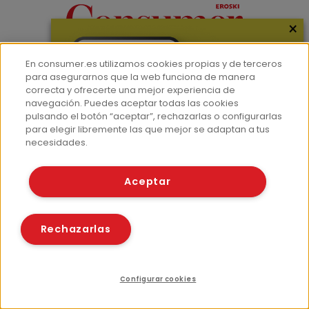
×
Información útil y práctica sobre consumo para tu
En consumer.es utilizamos cookies propias y de terceros
para asegurarnos que la web funciona de manera
día a día
correcta y ofrecerte una mejor experiencia de
navegación. Puedes aceptar todas las cookies
pulsando el botón “aceptar”, rechazarlas o configurarlas
para elegir libremente las que mejor se adaptan a tus
necesidades.
Canales
Recursos
Aceptar
Alimentación
Revista
Seguridad alimentaria
Guías
Rechazarlas
Salud
Infografías
Bebé e infancia
Vídeos
Medio ambiente y
Monográficos
Configurar cookies
solidaridad
Índice
Recursos relacionados
Compartir