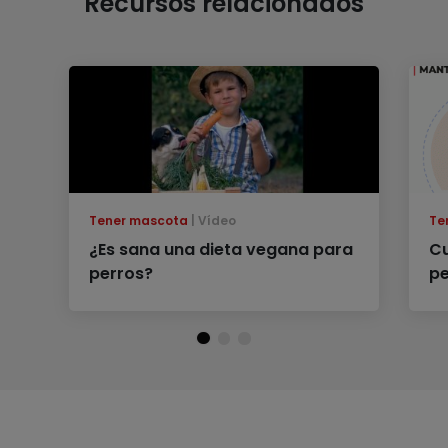
Recursos relacionados
Tener mascota
Vídeo
Te
¿Es sana una dieta vegana para
Cu
perros?
pe