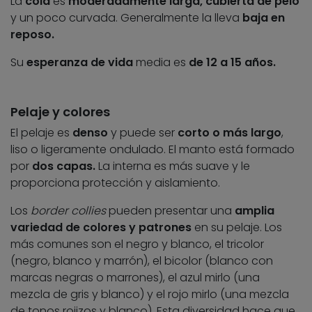
La
cola
es
moderadamente larga, cubierta de pelo
y un poco curvada. Generalmente la lleva
baja en
reposo.
Su
esperanza de vida
media es
de 12 a 15 años.
Pelaje y colores
El pelaje es
denso
y puede ser
corto o más largo
,
liso o ligeramente ondulado. El manto está formado
por
dos capas.
La interna es más suave y le
proporciona protección y aislamiento.
Los
border collies
pueden presentar una
amplia
variedad de colores y patrones
en su pelaje. Los
más comunes son el negro y blanco, el tricolor
(negro, blanco y marrón), el bicolor (blanco con
marcas negras o marrones), el azul mirlo (una
mezcla de gris y blanco) y el rojo mirlo (una mezcla
de tonos rojizos y blanco). Esta diversidad hace que