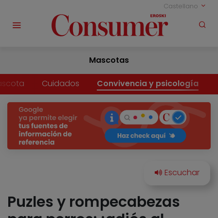
Castellano
Mascotas
ascota
Cuidados
Convivencia y psicología
Puzles y rompecabezas