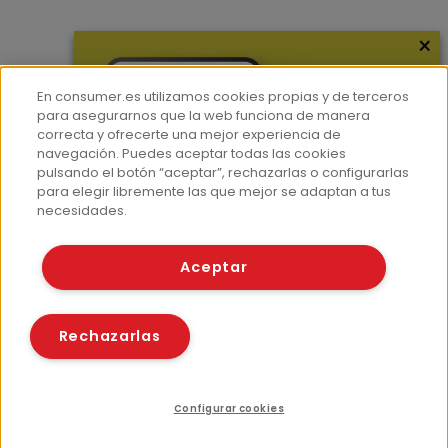
×
Más información
¿Quiénes somos?
En consumer.es utilizamos cookies propias y de terceros
Hemeroteca
para asegurarnos que la web funciona de manera
correcta y ofrecerte una mejor experiencia de
Contacto
navegación. Puedes aceptar todas las cookies
pulsando el botón “aceptar”, rechazarlas o configurarlas
Prensa
para elegir libremente las que mejor se adaptan a tus
Corpus Lingüístico Consumer
necesidades.
© Fundación EROSKI
Aceptar
Aviso legal
Políticas de privacidad
Políticas de cookies
Rechazarlas
Configurar cookies
Recursos relacionados
Compartir