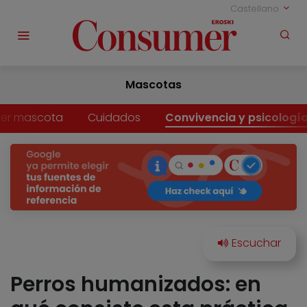
Castellano
Mascotas
er mascota
Cuidados
Convivencia y psicologí
Perros humanizados: en