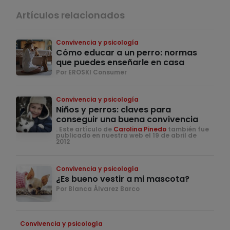
Artículos relacionados
Convivencia y psicología
Cómo educar a un perro: normas
que puedes enseñarle en casa
Por EROSKI Consumer
Convivencia y psicología
Niños y perros: claves para
conseguir una buena convivencia
. Este artículo de
Carolina Pinedo
también fue
publicado en nuestra web el 19 de abril de
2012
Convivencia y psicología
¿Es bueno vestir a mi mascota?
Por Blanca Álvarez Barco
Convivencia y psicología