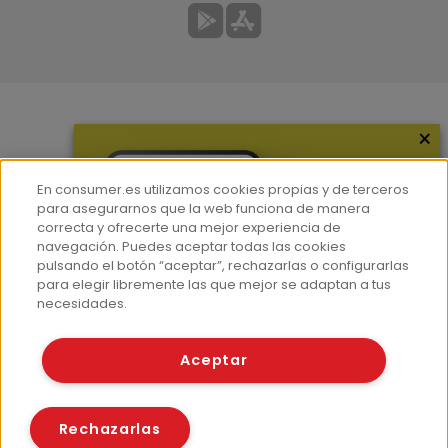
×
Más información
¿Quiénes somos?
En consumer.es utilizamos cookies propias y de terceros
Hemeroteca
para asegurarnos que la web funciona de manera
correcta y ofrecerte una mejor experiencia de
Contacto
navegación. Puedes aceptar todas las cookies
pulsando el botón “aceptar”, rechazarlas o configurarlas
Prensa
para elegir libremente las que mejor se adaptan a tus
Corpus Lingüístico Consumer
necesidades.
© Fundación EROSKI
Aceptar
Aviso legal
Políticas de privacidad
Políticas de cookies
Rechazarlas