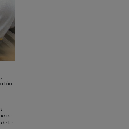
,
a fácil
as
hua no
 de las