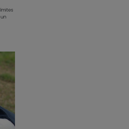
ímites
 un