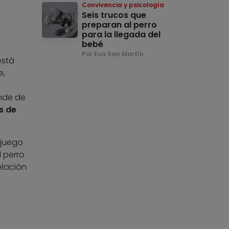
Convivencia y psicología
Seis trucos que
preparan al perro
para la llegada del
bebé
Por Eva San Martín
está
e,
ende de
s de
 juego
 perro
elación