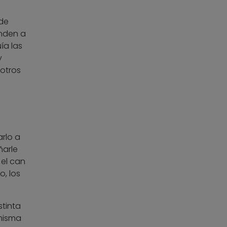
de
enden a
ía las
y
 otros
rlo a
ñarle
 el can
, los
stinta
 misma