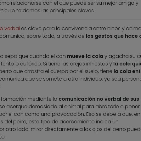
ómo relacionarse con el que puede ser su mejor amigo y
ículo te damos las principales claves.
o verbal
es clave para la convivencia entre niños y animal
 comunica, sobre todo, a través de
los gestos que hace 
ño sepa que cuando el can
mueve la cola
y agacha su c
nto o eufórico. Si tiene las orejas inhiestas y
la cola qui
 perro que arrastra el cuerpo por el suelo, tiene
la cola ent
, comunica que se somete a otro individuo, ya sea person
.
información mediante la
comunicación no verbal de sus
o se acerque demasiado al animal para abrazarle o poner
por el can como una provocación. Eso se debe a que, en 
del perro, este tipo de acercamiento indica un
r otro lado, mirar directamente a los ojos del perro pued
to.