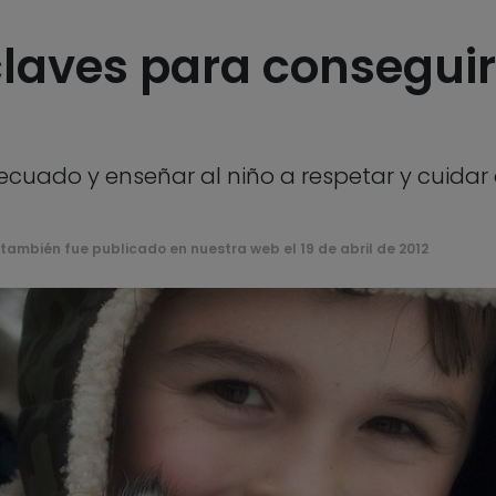
 claves para consegui
decuado y enseñar al niño a respetar y cuidar
también fue publicado en nuestra web el 19 de abril de 2012