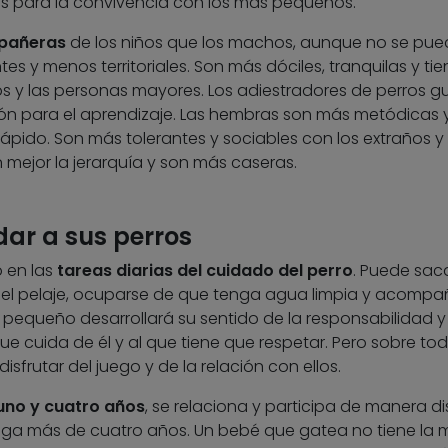
 para la convivencia con los más pequeños.
pañeras
de los niños que los machos, aunque no se pue
tes y menos territoriales. Son más dóciles, tranquilas y ti
s y las personas mayores. Los adiestradores de perros gu
ión para el aprendizaje. Las hembras son más metódicas 
pido. Son más tolerantes y sociables con los extraños y
ejor la jerarquía y son más caseras.
ar a sus perros
o en las
tareas diarias del cuidado del perro
. Puede saca
e el pelaje, ocuparse de que tenga agua limpia y acompa
el pequeño desarrollará su sentido de la responsabilidad y
 cuida de él y al que tiene que respetar. Pero sobre todo
sfrutar del juego y de la relación con ellos.
uno y cuatro años
, se relaciona y participa de manera di
enga más de cuatro años. Un bebé que gatea no tiene la