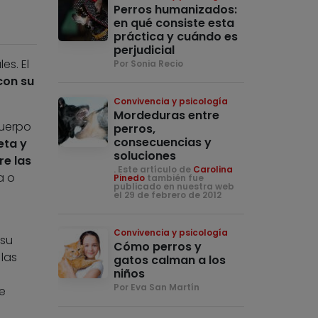
Perros humanizados:
en qué consiste esta
práctica y cuándo es
perjudicial
es. El
Por Sonia Recio
con su
Convivencia y psicología
Mordeduras entre
uerpo
perros,
consecuencias y
eta y
soluciones
re las
. Este artículo de
Carolina
a o
Pinedo
también fue
publicado en nuestra web
el 29 de febrero de 2012
Convivencia y psicología
 su
Cómo perros y
las
gatos calman a los
niños
Por Eva San Martín
e