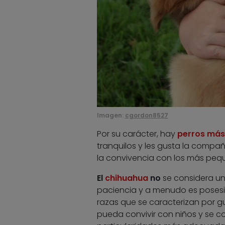
Imagen:
cgordon8527
Por su carácter, hay
perros más
tranquilos y les gusta la compañía
la convivencia con los más pequ
El
chihuahua
no
se considera un
paciencia y a menudo es posesi
razas que se caracterizan por gu
pueda convivir con niños y se c