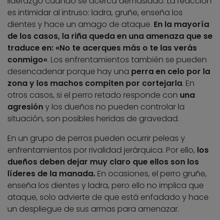
liderazgo cuando se acerca demasiado. La reacción
es intimidar al intruso: ladra, gruñe, enseña los
dientes y hace un amago de ataque.
En la mayoría
de los casos, la riña queda en una amenaza que se
traduce en: «No te acerques más o te las verás
conmigo»
. Los enfrentamientos también se pueden
desencadenar porque hay una
perra en celo por la
zona y los machos compiten por cortejarla
. En
otros casos, si el perro retado responde con
una
agresión
y los dueños no pueden controlar la
situación, son posibles heridas de gravedad.
En un grupo de perros pueden ocurrir peleas y
enfrentamientos por rivalidad jerárquica. Por ello,
los
dueños deben dejar muy claro que ellos son los
líderes de la manada.
En ocasiones, el perro gruñe,
enseña los dientes y ladra, pero ello no implica que
ataque, solo advierte de que está enfadado y hace
un despliegue de sus armas para amenazar.