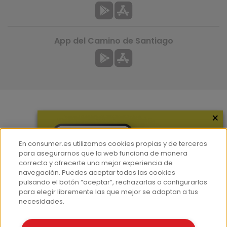
App del Camino de Santiago
×
Más información
¿Quiénes somos?
En consumer.es utilizamos cookies propias y de terceros
Hemeroteca
para asegurarnos que la web funciona de manera
correcta y ofrecerte una mejor experiencia de
Contacto
navegación. Puedes aceptar todas las cookies
pulsando el botón “aceptar”, rechazarlas o configurarlas
Prensa
para elegir libremente las que mejor se adaptan a tus
Corpus Lingüístico Consumer
necesidades.
© Fundación EROSKI