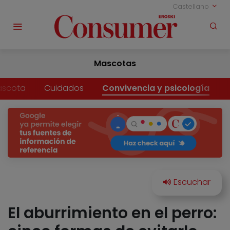
Castellano
Mascotas
ascota
Cuidados
Convivencia y psicología
El aburrimiento en el perro: