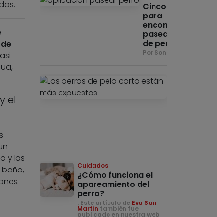
dos.
Cinco apps
para
encontrar
e
paseadores
de perros
 de
Por Sonia Recio
asi
ua,
Cuidados
¿Puede
quemarse
y el
mi perro
con el
sol?
s
Por Sonia
Recio
un
o y las
Cuidados
l baño,
¿Cómo funciona el
ones.
apareamiento del
perro?
. Este artículo de
Eva San
Martín
también fue
publicado en nuestra web