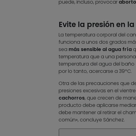
puede, incluso, provocar
aborto
Evite la presión en l
La temperatura corporal del can 
funciona a unos dos grados más q
sea
más sensible al agua fría
q
temperatura que a una persona le
temperatura del agua del baño d
por lo tanto, acercarse a 39ºC.
Otra de las precauciones que de
presiones excesivas en el vientre
cachorros
, que crecen de maner
producto debe aplicarse mediant
debe mantener al retirar el cha
común», concluye Sánchez.