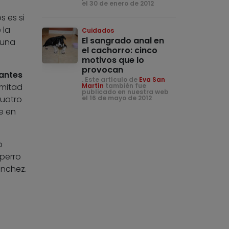
el 30 de enero de 2012
 es si
 la
Cuidados
El sangrado anal en
 una
el cachorro: cinco
motivos que lo
provocan
antes
. Este artículo de
Eva San
 mitad
Martín
también fue
publicado en nuestra web
cuatro
el 16 de mayo de 2012
e en
o
 perro
ánchez.