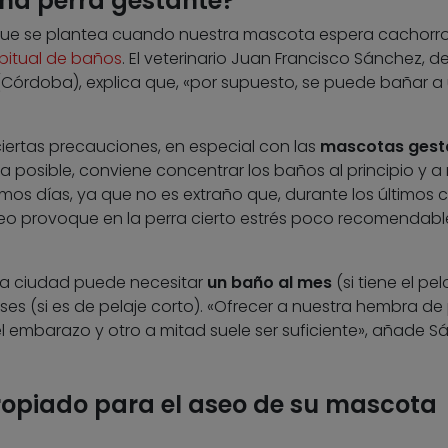
na perra gestante?
que se plantea cuando nuestra mascota espera cachorros
abitual de baños
. El veterinario Juan Francisco Sánchez, de
 (Córdoba), explica que, «por supuesto, se puede bañar a
ciertas precauciones, en especial con las
mascotas gest
a posible, conviene concentrar los baños al principio y a
timos días, ya que no es extraño que, durante los últimos 
seo provoque en la perra cierto estrés poco recomendabl
 la ciudad puede necesitar
un baño al mes
(si tiene el pel
es (si es de pelaje corto). «Ofrecer a nuestra hembra de
l embarazo y otro a mitad suele ser suficiente», añade S
ropiado para el aseo de su mascota