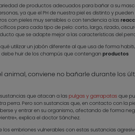
variedad de productos adecuados para bañar a su mas
ersonas, ya que el PH de nuestra piel es distinto y puede
ros con pieles muy sensibles o con tendencia a las
reacc
íficos para cada tipo de pelo: corto, largo, rizado, oscu
roducto que se adapte mejor a las características del perro
qué utilizar un jabón diferente al que usa de forma habit
e debe huir de los champús que contengan
productos
del animal, conviene no bañarle durante los úl
 sustancias que atacan a las
pulgas y garrapatas
que p
tra perra. Pero son sustancias que, en contacto con la pi
erse y entrar en su organismo, afectando de forma neg
ientre», explica el doctor Sánchez.
e los embriones vulnerables con estas sustancias agresi