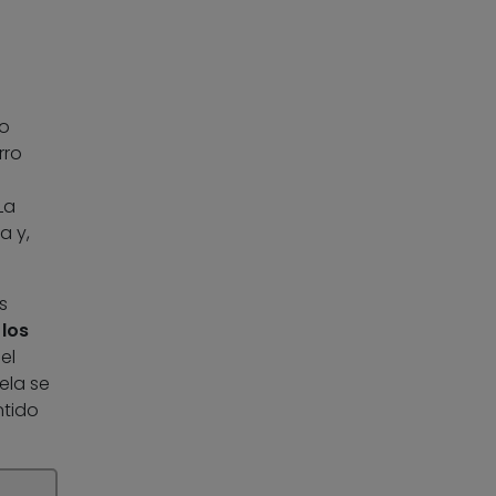
ro
rro
La
a y,
s
 los
el
ela se
ntido