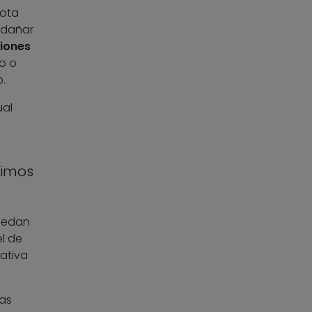
cota
n dañar
iones
ro o
.
ual
timos
uedan
el de
ativa
vas