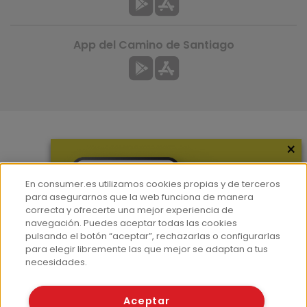
App del Camino de Santiago
×
Más información
¿Quiénes somos?
En consumer.es utilizamos cookies propias y de terceros
Hemeroteca
para asegurarnos que la web funciona de manera
correcta y ofrecerte una mejor experiencia de
Contacto
navegación. Puedes aceptar todas las cookies
pulsando el botón “aceptar”, rechazarlas o configurarlas
Prensa
para elegir libremente las que mejor se adaptan a tus
Corpus Lingüístico Consumer
necesidades.
© Fundación EROSKI
Aceptar