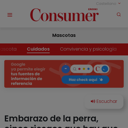
Castellano
Mascotas
mascota
Cuidados
Convivencia y psicología
Embarazo de la perra,