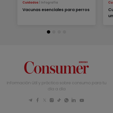
Cuidados
Infografía
Cu
Vacunas esenciales para perros
Cu
un
Información útil y práctica sobre consumo para tu
día a día