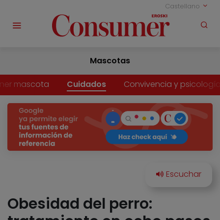
Castellano
Mascotas
ner mascota
Cuidados
Convivencia y psicologí
Obesidad del perro: