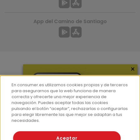
App del Camino de Santiago
×
Más información
¿Quiénes somos?
En consumer.es utilizamos cookies propias y de terceros
Hemeroteca
para asegurarnos que la web funciona de manera
correcta y ofrecerte una mejor experiencia de
Contacto
navegación. Puedes aceptar todas las cookies
pulsando el botón “aceptar”, rechazarlas o configurarlas
Prensa
para elegir libremente las que mejor se adaptan a tus
Corpus Lingüístico Consumer
necesidades.
© Fundación EROSKI
Aceptar