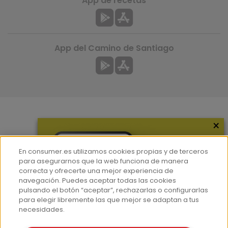
App de recetas
App del Camino de Santiago
×
Más información
¿Quiénes somos?
En consumer.es utilizamos cookies propias y de terceros
Hemeroteca
para asegurarnos que la web funciona de manera
correcta y ofrecerte una mejor experiencia de
Contacto
navegación. Puedes aceptar todas las cookies
pulsando el botón “aceptar”, rechazarlas o configurarlas
Prensa
para elegir libremente las que mejor se adaptan a tus
Corpus Lingüístico Consumer
necesidades.