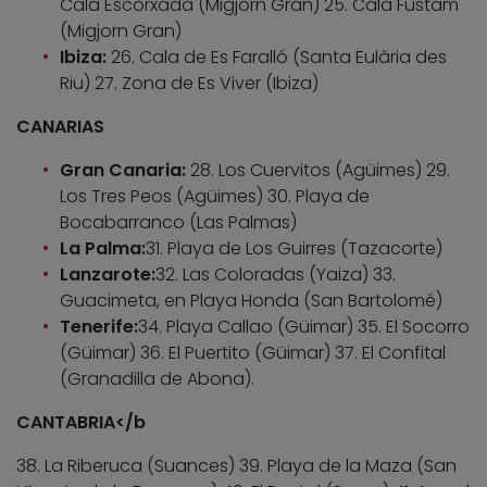
Cala Escorxada (Migjorn Gran) 25. Cala Fustam
(Migjorn Gran)
Ibiza:
26. Cala de Es Faralló (Santa Eulària des
Riu) 27. Zona de Es Viver (Ibiza)
CANARIAS
Gran Canaria:
28. Los Cuervitos (Agüimes) 29.
Los Tres Peos (Agüimes) 30. Playa de
Bocabarranco (Las Palmas)
La Palma:
31. Playa de Los Guirres (Tazacorte)
Lanzarote:
32. Las Coloradas (Yaiza) 33.
Guacimeta, en Playa Honda (San Bartolomé)
Tenerife:
34. Playa Callao (Güimar) 35. El Socorro
(Güimar) 36. El Puertito (Güimar) 37. El Confital
(Granadilla de Abona).
CANTABRIA</b
38. La Riberuca (Suances) 39. Playa de la Maza (San