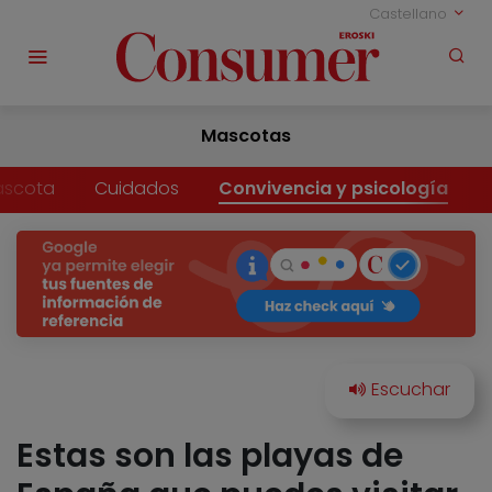
Castellano
Mascotas
ascota
Cuidados
Convivencia y psicología
Estas son las playas de