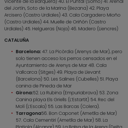
Vicente de la Barquera) 40. El Puntal (Somo) 41. Arenal
del Jortín, Soto de la Marina (Bezana) 42. Playa
Arcisero (Castro Urdiales) 43. Cala Cargadero Mioño
(Castro Urdiales) 44. Muelle de Oriñón (Castro
Urdiales) 45. Helgueras (Noja) 46. Madero (Liencres)
CATALUÑA
Barcelona:
47. La Picòrdia (Arenys de Mar), pero
solo tienen acceso los perros censados en el
Ayuntamiento de Arenys de Mar 48. Cala
Vallcarca (Sitges) 49. Playa de Llevant
(Barcelona) 50. Les Salines (Cubelles) 51. Playa
canina de Pineda de Mar
Girona:
52. La Rubina (Empuriabrava) 53. Zona
Canina playa Els Griells (L’Estartit) 54. Rec del
Molí (L’Escala) 55. Las Barcas (Colera).
Tarragona
56. Bon Caponet (Ametlla de Mar)
57. Cala Cementiri (Ametlla de Mar) 58. La
Platjola (Alcanar) 59. La Balsa de la Arena (Delta