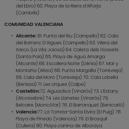
del Ebro) 60. Playa de la Riera d’Alforja
(Cambrils)
COMUNIDAD VALENCIANA
Alicante:
61. Punta del Riu (Campello) 62. Cala
del Barranc D’Aigües (Campello) 63. Vilera del
Xarco (La Vila Joiosa) 64. Caleta dels Gossets
(Santa Pola) 65. Playa de Agua Amarga
(Alicante) 66. Escollera Norte (Dénia) 67. Mar y
Montaña (Altea) 68. Punta Margalla (Torrevieja)
69. Cala del Moro (Torrevieja) 70. Cala Lobella
(Benissa) 71. Les Urques (Calpe)
Castellón:
72. Aiguaoliva (Vinarós) 73. L’Estany
(Alcossebre) 74. Les Llanetes (Vinarós) 75.
Belcaire (Moncófar) 76. El Barranquet (Benicarló)
Valencia:
77. La Torreta-Santa Elvira (El Puig) 78.
Playa de Pinedo (Valencia) 79. El Brosquil
(Cullera) 80. Playa canina de Alboraya