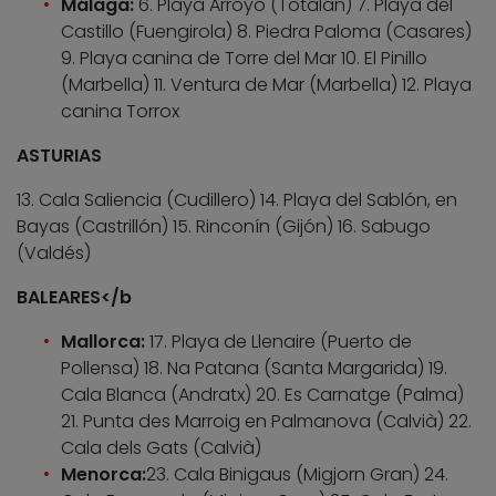
Málaga:
6. Playa Arroyo (Totalán) 7. Playa del
Castillo (Fuengirola) 8. Piedra Paloma (Casares)
9. Playa canina de Torre del Mar 10. El Pinillo
(Marbella) 11. Ventura de Mar (Marbella) 12. Playa
canina Torrox
ASTURIAS
13. Cala Saliencia (Cudillero) 14. Playa del Sablón, en
Bayas (Castrillón) 15. Rinconín (Gijón) 16. Sabugo
(Valdés)
BALEARES</b
Mallorca:
17. Playa de Llenaire (Puerto de
Pollensa) 18. Na Patana (Santa Margarida) 19.
Cala Blanca (Andratx) 20. Es Carnatge (Palma)
21. Punta des Marroig en Palmanova (Calvià) 22.
Cala dels Gats (Calvià)
Menorca:
23. Cala Binigaus (Migjorn Gran) 24.