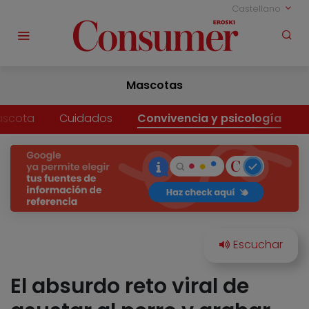
Castellano
Mascotas
ascota
Cuidados
Convivencia y psicología
El absurdo reto viral de