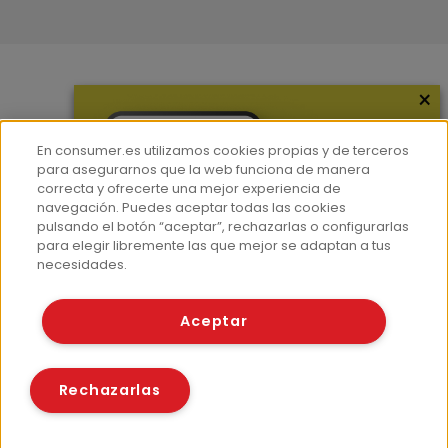
×
Más información
¿Quiénes somos?
En consumer.es utilizamos cookies propias y de terceros
Hemeroteca
para asegurarnos que la web funciona de manera
correcta y ofrecerte una mejor experiencia de
Contacto
navegación. Puedes aceptar todas las cookies
pulsando el botón “aceptar”, rechazarlas o configurarlas
Prensa
para elegir libremente las que mejor se adaptan a tus
Corpus Lingüístico Consumer
necesidades.
© Fundación EROSKI
Aceptar
Aviso legal
Políticas de privacidad
Políticas de cookies
Rechazarlas