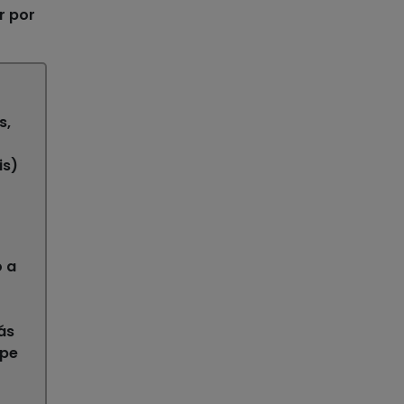
r por
s,
is)
o a
ás
lpe