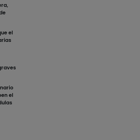
era,
 de
ue el
arias
graves
inario
en el
dulas