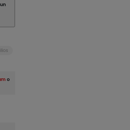
 un
lios
am
o