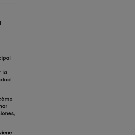
a
cipal
 la
midad
 cómo
nar
ciones,
viene