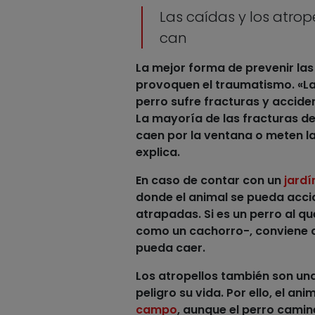
Las caídas y los atro
can
La mejor forma de
prevenir las
provoquen el traumatismo. «La
perro sufre fracturas y acciden
La mayoría de las fracturas d
caen por la ventana o meten l
explica.
En caso de contar con un
jardí
donde el animal se pueda acci
atrapadas. Si es un perro al q
como un cachorro-, conviene c
pueda caer.
Los
atropellos también son una
peligro su vida. Por ello, el an
campo
, aunque el perro camin