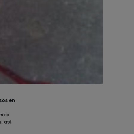
sos en
erro
s
, así