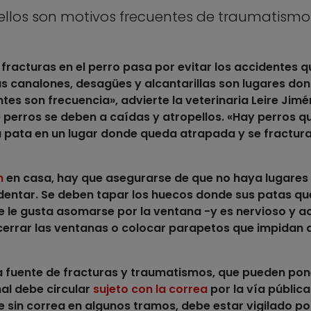
pellos son motivos frecuentes de traumatismo 
 fracturas
en el perro pasa por evitar los accidentes q
s canalones, desagües y alcantarillas son lugares don
tes son frecuencia», advierte la veterinaria Leire Jimé
e perros se deben a
caídas y atropellos
. «Hay perros q
a pata en un lugar donde queda atrapada y se fractura
n
en casa, hay que asegurarse de que no haya lugares
dentar. Se deben tapar los huecos donde sus patas q
ue le gusta asomarse por la ventana -y es nervioso y ac
errar las ventanas o colocar parapetos que impidan 
 fuente de fracturas
y traumatismos, que pueden pon
imal debe circular
sujeto con la correa
por la vía pública.
e sin correa en algunos tramos, debe estar vigilado po