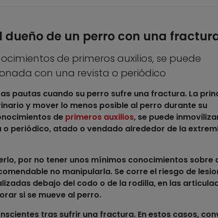
 dueño de un perro con una fractur
onocimientos de primeros auxilios, se puede
sionada con una revista o periódico
rtas pautas cuando
su perro sufre una fractura
. La prin
rinario y mover lo menos posible al perro durante su
 conocimientos de
primeros auxilios
, se puede inmovilizar
a o periódico, atado o vendado alrededor de la extre
erlo, por no tener unos mínimos conocimientos sobre
ecomendable no manipularla. Se corre el riesgo de lesio
lizadas debajo del codo o de la rodilla, en las articula
rar si se mueve al perro.
scientes tras sufrir una fractura
. En estos casos, con