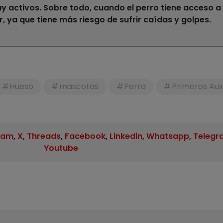
y activos.
Sobre todo, cuando el perro tiene acceso a
ar, ya que tiene más riesgo de sufrir caídas y golpes.
Hueso
mascotas
Perro
Primeros Auxi
ram
,
X
,
Threads
,
Facebook
,
Linkedin
,
Whatsapp
,
Telegr
Youtube