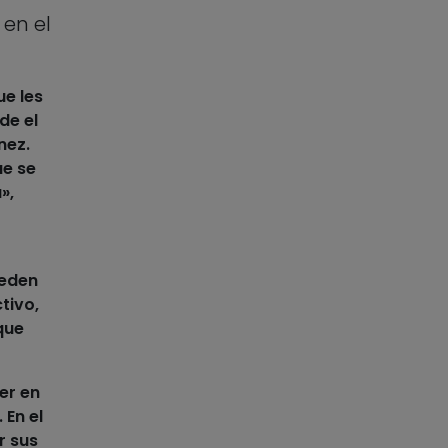
en el
ue les
de el
nez.
ue se
»,
ueden
tivo,
que
er en
 En el
r sus