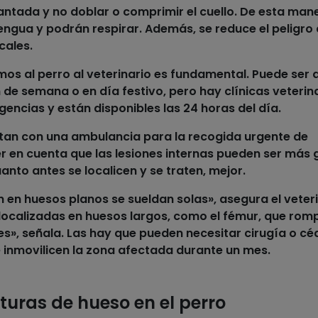
antada y no doblar o comprimir el cuello. De esta man
engua y podrán respirar. Además, se reduce el peligro
cales.
mos al perro
al veterinario es fundamental. Puede ser q
 de semana o en día festivo, pero hay clínicas veterin
encias y están disponibles las 24 horas del día.
ntan con una
ambulancia
para la recogida urgente de
r en cuenta que las lesiones internas pueden ser más 
uanto antes se localicen y se traten, mejor.
 en huesos planos se sueldan solas», asegura el veter
 localizadas en huesos largos, como el fémur, que romp
es», señala. Las hay que pueden necesitar cirugía o cé
 inmovilicen la zona afectada durante un mes.
turas de hueso en el perro