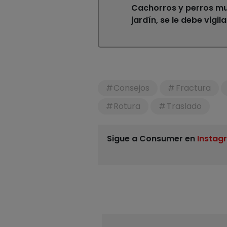
Cachorros y perros mu
jardín, se le debe vigil
Consejos
Fractura
Rotura
Traslado
Sigue a Consumer en
Instag