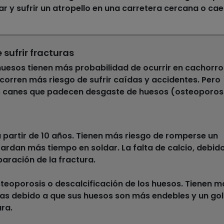
r y sufrir un atropello en una carretera cercana o cae
 sufrir fracturas
huesos
tienen más probabilidad de ocurrir en cachorro
corren más riesgo de sufrir caídas y accidentes. Pero
s canes que padecen desgaste de huesos (osteoporos
a partir de 10 años.
Tienen más riesgo de romperse un
tardan más tiempo en soldar. La falta de calcio, debid
eparación de la fractura.
eoporosis o descalcificación de los huesos.
Tienen m
uras debido a que sus huesos son más endebles y un go
ra.