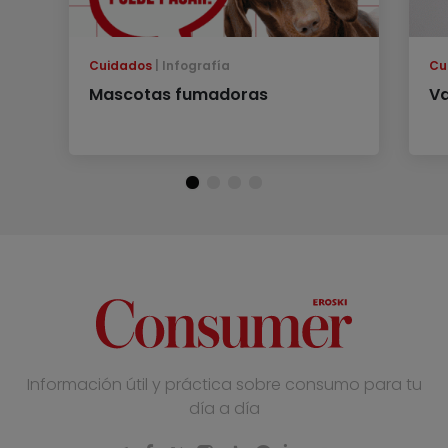
Cuidados
Infografía
Cu
Mascotas fumadoras
Va
Información útil y práctica sobre consumo para tu
día a día