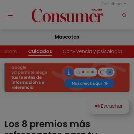
Castellano
Mascotas
mascota
Cuidados
Convivencia y psicología
Los 8 premios más