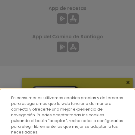
App de recetas
App del Camino de Santiago
×
Más información
¿Quiénes somos?
En consumer.es utilizamos cookies propias y de terceros
Hemeroteca
para asegurarnos que la web funciona de manera
correcta y ofrecerte una mejor experiencia de
Contacto
navegación. Puedes aceptar todas las cookies
pulsando el botón “aceptar”, rechazarlas o configurarlas
Prensa
para elegir libremente las que mejor se adaptan a tus
Corpus Lingüístico Consumer
necesidades.