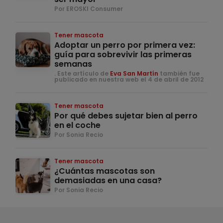
Por EROSKI Consumer
Tener mascota
Adoptar un perro por primera vez:
guía para sobrevivir las primeras
semanas
. Este artículo de
Eva San Martín
también fue
publicado en nuestra web el 4 de abril de 2012
Tener mascota
Por qué debes sujetar bien al perro
en el coche
Por Sonia Recio
Tener mascota
¿Cuántas mascotas son
demasiadas en una casa?
Por Sonia Recio