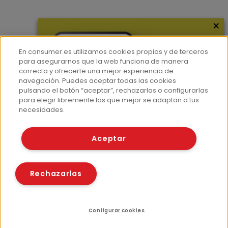
×
Más información
¿Quiénes somos?
En consumer.es utilizamos cookies propias y de terceros
Hemeroteca
para asegurarnos que la web funciona de manera
correcta y ofrecerte una mejor experiencia de
Contacto
navegación. Puedes aceptar todas las cookies
pulsando el botón “aceptar”, rechazarlas o configurarlas
Prensa
para elegir libremente las que mejor se adaptan a tus
Corpus Lingüístico Consumer
necesidades.
© Fundación EROSKI
Aceptar
Aviso legal
Políticas de privacidad
Políticas de cookies
Rechazarlas
Configurar cookies
Recursos relacionados
Compartir