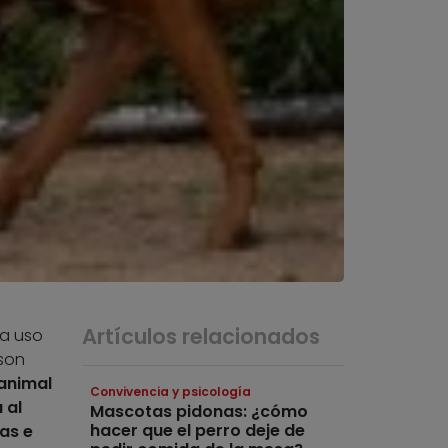
Artículos relacionados
ra uso
 son
 animal
Convivencia y psicología
 al
Mascotas pidonas: ¿cómo
hacer que el perro deje de
as e