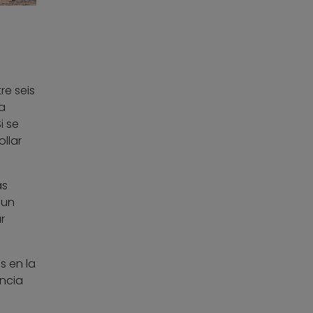
re seis
a
i se
llar
ás
 un
r
s en la
ancia