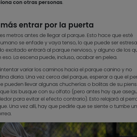
ciona con otras personas
.
a más entrar por la puerta
es metros antes de llegar al parque. Esto hace que esté
u humano se enfade y vaya tenso, lo que puede ser estres
o excitado entrará al parque nervioso, y alguno de los q
n eso. La escena puede, incluso, acabar en pelea.
ntentar variar los caminos hacia el parque canino y no
utina diaria. Una vez cerca del parque, esperar a que el pe
, se pueden llevar algunas chucherías o bolitas de su piens
ara que las busque con su olfato (pero antes hay que aseg
or para evitar el efecto contrario). Esto relajará al perr
que. Una vez allí, hay que pedirle que se siente o tumbe u
rrea.