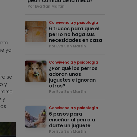
pedir comida de la mesa?
Por Eva San Martín
Convivencia y psicología
6 trucos para que el
perro no haga sus
necesidades en casa
ante
Por Eva San Martín
ue ya
Convivencia y psicología
¿Por qué los perros
adoran unos
rro se
juguetes e ignoran
o y
otros?
urarse
Por Eva San Martín
o y
nos
Convivencia y psicología
6 pasos para
enseñar al perro a
darte un juguete
Por Eva San Martín