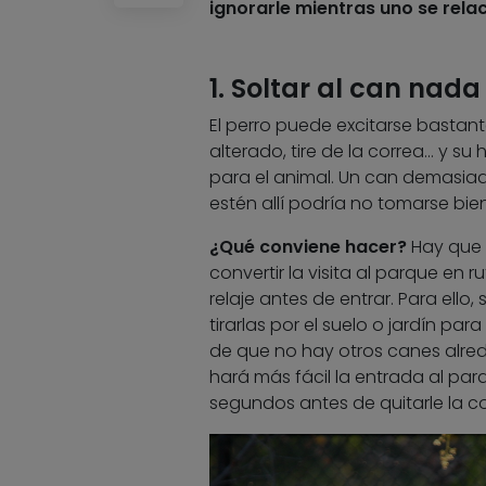
ignorarle mientras uno se rela
1. Soltar al can nad
El perro puede excitarse bastant
alterado, tire de la correa… y s
para el animal. Un can demasiad
estén allí podría no tomarse bie
¿Qué conviene hacer?
Hay que i
convertir la visita al parque en r
relaje antes de entrar. Para ello
tirarlas por el suelo o jardín p
de que no hay otros canes alreded
hará más fácil la entrada al par
segundos antes de quitarle la co