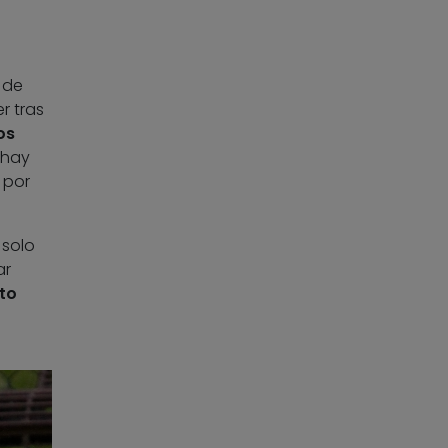
 de
r tras
os
 hay
 por
 solo
ar
to