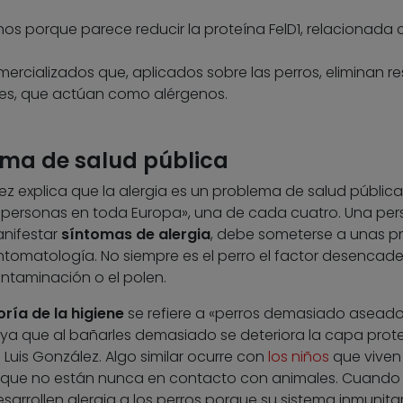
os porque parece reducir la proteína FelD1, relacionada 
rcializados que, aplicados sobre las perros, eliminan re
nes, que actúan como alérgenos.
ema de salud pública
z explica que la alergia es un problema de salud pública
e personas en toda Europa», una de cada cuatro. Una pe
anifestar
síntomas de alergia
, debe someterse a unas p
ntomatología. No siempre es el perro el factor desencad
ontaminación o el polen.
oría de la higiene
se refiere a «perros demasiado asead
, ya que al bañarles demasiado se deteriora la capa prot
é Luis González. Algo similar ocurre con
los niños
que viven
que no están nunca en contacto con animales. Cuando
arrollen alergia a los perros porque su sistema inmunita