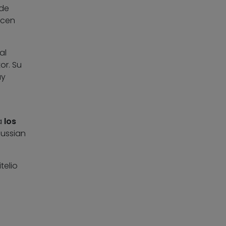
 de
ucen
al
or. Su
ay
 a
los
Russian
telio