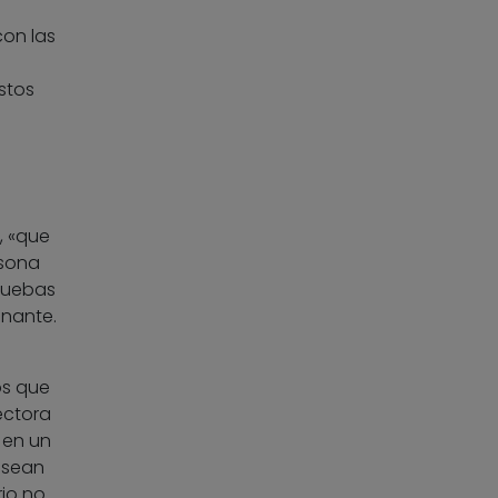
con las
stos
, «que
rsona
ruebas
enante.
os que
ectora
 en un
 sean
rio no