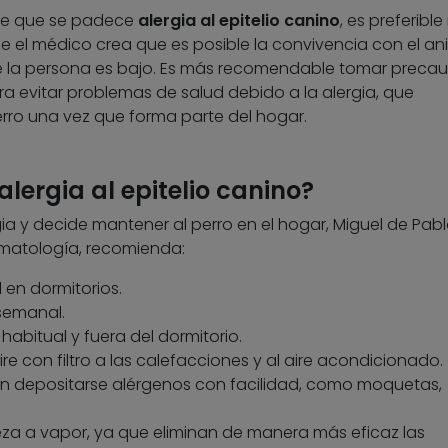
 de que se padece
alergia al epitelio canino
, es preferible
e el médico crea que es posible la convivencia con el ani
de la persona es bajo. Es más recomendable tomar preca
a evitar problemas de salud debido a la alergia, que
rro una vez que forma parte del hogar.
lergia al epitelio canino?
a y decide mantener al perro en el hogar, Miguel de Pabl
rmatología, recomienda:
 en dormitorios.
 semanal.
habitual y fuera del dormitorio.
re con filtro a las calefacciones y al aire acondicionado.
en depositarse alérgenos con facilidad, como moquetas,
za a vapor, ya que eliminan de manera más eficaz las