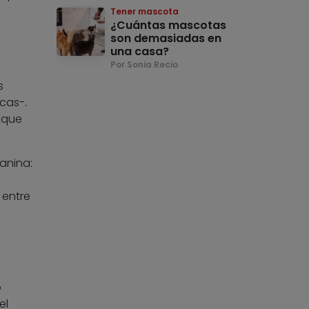
Tener mascota
¿Cuántas mascotas
son demasiadas en
una casa?
Por Sonia Recio
s
cas-.
a que
anina:
 entre
o
el