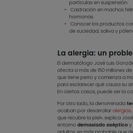
partículas en suspensión.
Castración en machos felin
hormonas.
Conocer los productos come
de suciedad, saliva y póle
La alergia: un probl
El dermatólogo José Luis Gonzále
afecta a más de 150 millones d
que tiene perro y comienza a m
para esclarecer qué causa su si
En ciertos casos, puede ser la c
Por otro lado, la denominada
te
acaban por desarrollar
alergias
que recubre la piel», explica Jos
entorno
demasiado aséptico
y 
adultos, es más probable que des