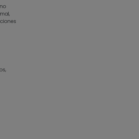
 no
mal,
uciones
os,