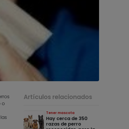
Artículos relacionados
rros
o o
Tener mascota
 las
Hay cerca de 350
razas de perro