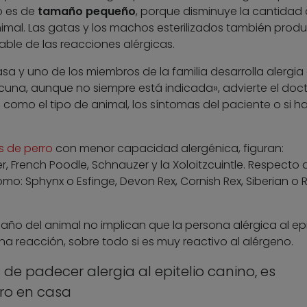
o es de
tamaño pequeño
, porque disminuye la cantidad
nimal. Las gatas y los machos esterilizados también prod
ble de las reacciones alérgicas.
sa y uno de los miembros de la familia desarrolla alergia 
acuna, aunque no siempre está indicada», advierte el doct
como el tipo de animal, los síntomas del paciente o si h
s de perro
con menor capacidad alergénica, figuran:
rier, French Poodle, Schnauzer y la Xoloitzcuintle. Respecto
o: Sphynx o Esfinge, Devon Rex, Cornish Rex, Siberian o 
año del animal no implican que la persona alérgica al epi
una reacción, sobre todo si es muy reactivo al alérgeno.
 de padecer alergia al epitelio canino, es
rro en casa