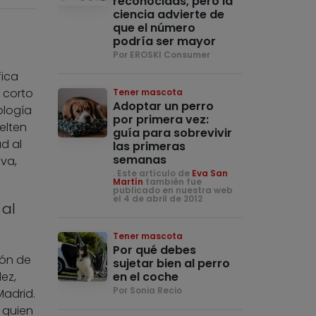
reconocidas, pero la
ciencia advierte de
que el número
podría ser mayor
Por EROSKI Consumer
fica
o corto
Tener mascota
Adoptar un perro
ología
por primera vez:
elten
guía para sobrevivir
d al
las primeras
semanas
iva,
. Este artículo de
Eva San
Martín
también fue
publicado en nuestra web
el 4 de abril de 2012
 al
Tener mascota
Por qué debes
ión de
sujetar bien al perro
ez,
en el coche
Por Sonia Recio
Madrid.
 quien