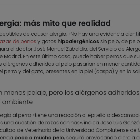
ergia: más mito que realidad
eptibles de causar alergia. «No hay una evidencia cientí
razas de perros
y gatos
hipoalergénicos
sin pelo, de pel
a el doctor José Manuel Zubeldia, del Servicio de Alerg
e Madrid. En este último caso, puede haber perros que su
s alérgenos adheridos al pelo pasarían en menor cantida
 perro y del gato, presentes en la piel (caspa) y en la sal
n menos pelaje, pero los alérgenos adheridos
l ambiente
rgia al perro «tiene una reacción al epitelio o descamac
 es una cuestión de razas caninas», indica José Luis Gonzál
cultad de Veterinaria de la Universidad Complutense de 
 tenga
poco o mucho pelo
, seguirá provocando alergia a