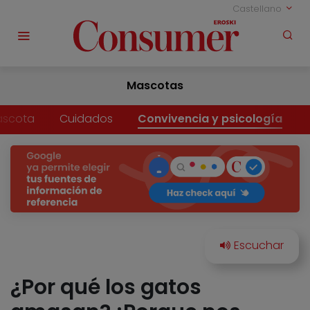
Castellano
Mascotas
ascota
Cuidados
Convivencia y psicología
¿Por qué los gatos