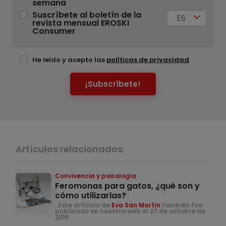
semana
Suscríbete al boletín de la
ES
revista mensual EROSKI
Consumer
He leído y acepto las
políticas de privacidad
¡Subscríbete!
Artículos relacionados
Convivencia y psicología
Feromonas para gatos, ¿qué son y
cómo utilizarlas?
. Este artículo de
Eva San Martín
también fue
publicado en nuestra web el 27 de octubre de
2015