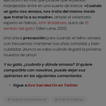
ejecución, es más que posible que el peludo
masajeador entre en una suerte de trance.
«Cuando
un gato nos amasa, nos trata del mismo modo
que trataría a su madre»
, añade el veterinario
experto en felinos
John Bradshaw
, autor de ‘
El
sentido del gato
‘ (Allen Lane, 2013).
Una única
precaución
para cuando el felino amasa
con frecuencia: mantener sus uñas cortadas y bien
cuidadas. ¡Nunca se sabe cuándo llegará la próxima
muestra de amor!
Y su gato, ¿cuándo y dónde amasa? Si quiere
compartirlo con nosotros, puede dejar sus
opiniones en los siguientes comentarios
.
Sigue a
Eva San Martín en Twitter
.
Gatos Convivencia
Gatos Felices