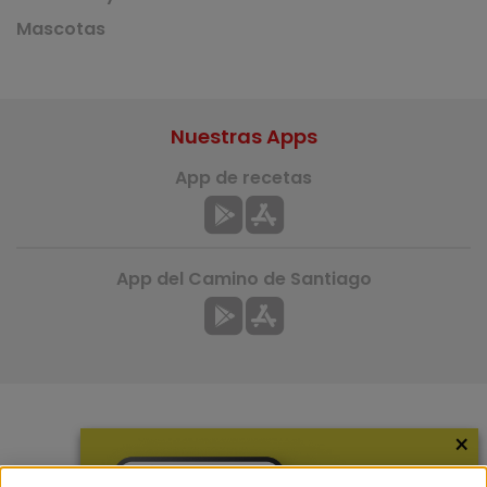
Mascotas
Nuestras Apps
App de recetas
App del Camino de Santiago
×
Más información
¿Quiénes somos?