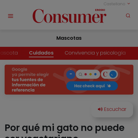
Castellano
Mascotas
mascota
Cuidados
Convivencia y psicología
Por qué mi gato no puede