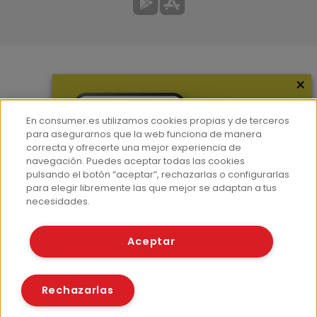
×
Más información
¿Quiénes somos?
En consumer.es utilizamos cookies propias y de terceros
Hemeroteca
para asegurarnos que la web funciona de manera
correcta y ofrecerte una mejor experiencia de
Contacto
navegación. Puedes aceptar todas las cookies
pulsando el botón “aceptar”, rechazarlas o configurarlas
Prensa
para elegir libremente las que mejor se adaptan a tus
Corpus Lingüístico Consumer
necesidades.
© Fundación EROSKI
Aceptar
Aviso legal
Políticas de privacidad
Políticas de cookies
Rechazarlas