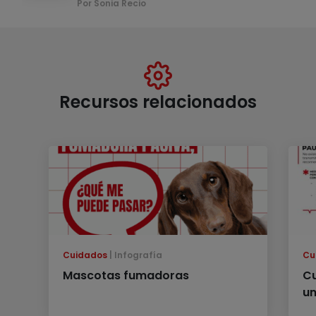
Por Sonia Recio
Recursos relacionados
Cuidados
Infografía
Cu
Mascotas fumadoras
Cu
un