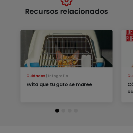
Recursos relacionados
Cuidados
Infografía
Cu
Evita que tu gato se maree
Có
ca