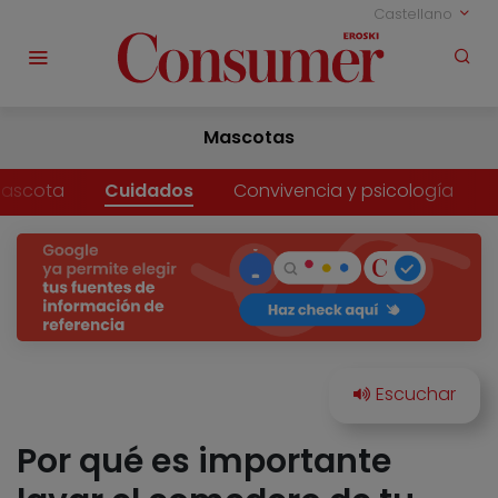
Castellano
Mascotas
mascota
Cuidados
Convivencia y psicología
Por qué es importante