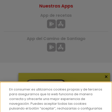
Nuestras Apps
App de recetas
App del Camino de Santiago
×
Más información
¿Quiénes somos?
En consumer.es utilizamos cookies propias y de terceros
Hemeroteca
para asegurarnos que la web funciona de manera
correcta y ofrecerte una mejor experiencia de
Contacto
navegación. Puedes aceptar todas las cookies
pulsando el botón “aceptar”, rechazarlas o configurarlas
Prensa