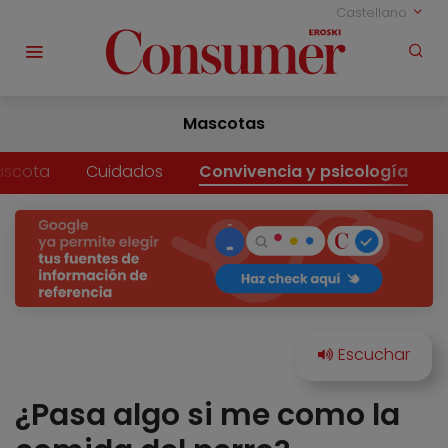
Castellano
Mascotas
ascota
Cuidados
Convivencia y psicología
¿Pasa algo si me como la