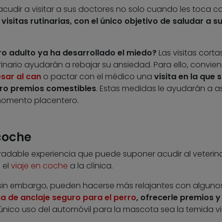
cudir a visitar a sus doctores no solo cuando les toca c
visitas rutinarias, con el único objetivo de saludar a s
o adulto ya ha desarrollado el miedo?
Las visitas cortas
rinario ayudarán a rebajar su ansiedad. Para ello, convie
sar al can
o pactar con el médico una
visita en la que s
ro premios comestibles
. Estas medidas le ayudarán a a
 momento placentero.
 coche
adable experiencia que puede suponer acudir al veterina
 el
viaje en coche
a la clínica.
 sin embargo, pueden hacerse más relajantes con alguno
a de anclaje seguro para el perro
, ofrecerle premios y
 único uso del automóvil para la mascota sea la temida vis