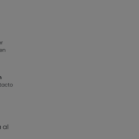
er
men
n
ntacto
 al