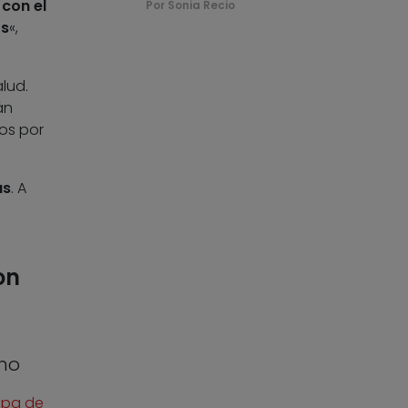
 con el
Por Sonia Recio
os
«,
lud.
án
os por
as
. A
on
ino
apa de