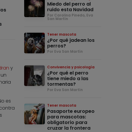
Miedo del perro al
ruido esta Navidad
los
Por Carolina Pinedo, Eva
San Martín
s
Tener mascota
¿Por qué jadean los
perros?
Por Eva San Martín
dran
y
Convivencia y psicología
¿Por qué el perro
 un
tiene miedo a las
naria
tormentas?
Por Eva San Martín
No es
Tener mascota
 contra
Pasaporte europeo
s
para mascotas:
obligatorio para
cruzar la frontera