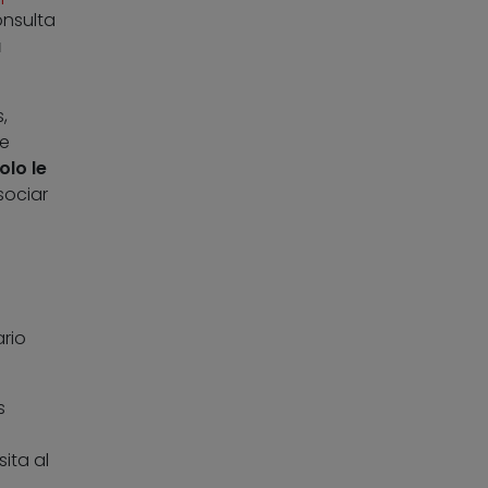
onsulta
u
,
ne
olo le
sociar
rio
s
ita al