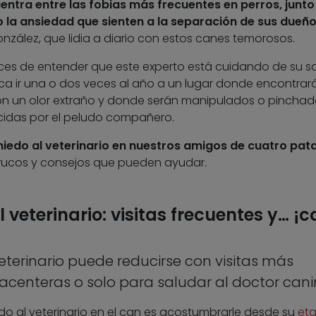
uentra entre las fobias más frecuentes en perros, junto
o la ansiedad que sienten a la separación de sus dueñ
onzález, que lidia a diario con estos canes temorosos.
ces de entender que este experto está cuidando de su sa
ca ir una o dos veces al año a un lugar donde encontrar
on un olor extraño y donde serán manipulados o pinchad
idas por el peludo compañero.
miedo al veterinario en nuestros amigos de cuatro pat
trucos y consejos que pueden ayudar.
l veterinario: visitas frecuentes y… ¡c
veterinario puede reducirse con visitas más
lacenteras o solo para saludar al doctor can
do al veterinario en el can es acostumbrarle desde su
et