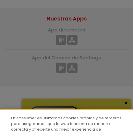
Nuestras Apps
App de recetas
App del Camino de Santiago
×
Más información
¿Quiénes somos?
En consumer.es utilizamos cookies propias y de terceros
Hemeroteca
para asegurarnos que la web funciona de manera
correcta y ofrecerte una mejor experiencia de
Contacto