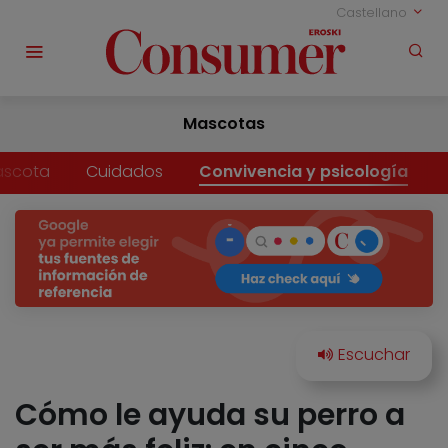
Castellano
Mascotas
ascota
Cuidados
Convivencia y psicología
Cómo le ayuda su perro a