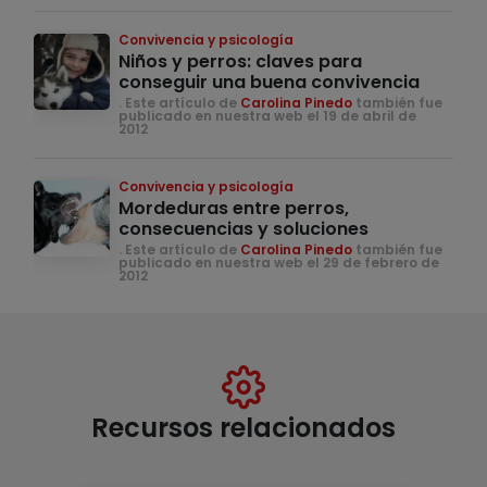
Convivencia y psicología
Niños y perros: claves para
conseguir una buena convivencia
. Este artículo de
Carolina Pinedo
también fue
publicado en nuestra web el 19 de abril de
2012
Convivencia y psicología
Mordeduras entre perros,
consecuencias y soluciones
. Este artículo de
Carolina Pinedo
también fue
publicado en nuestra web el 29 de febrero de
2012
Recursos relacionados