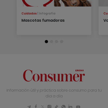
Cuidados
Infografía
Cu
Mascotas fumadoras
Va
Información útil y práctica sobre consumo para tu
día a día