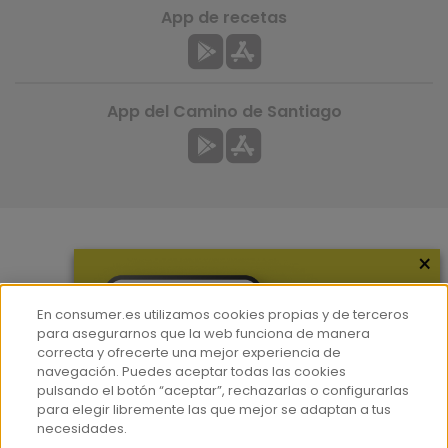
App de recetas
App del Camino de Santiago
×
Más información
¿Quiénes somos?
En consumer.es utilizamos cookies propias y de terceros
Hemeroteca
para asegurarnos que la web funciona de manera
correcta y ofrecerte una mejor experiencia de
Contacto
navegación. Puedes aceptar todas las cookies
pulsando el botón “aceptar”, rechazarlas o configurarlas
Prensa
para elegir libremente las que mejor se adaptan a tus
Corpus Lingüístico Consumer
necesidades.