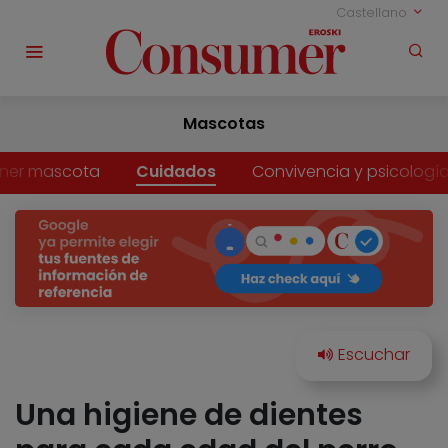
Castellano
Mascotas
ner mascota
Cuidados
Convivencia y psicologí
Una higiene de dientes