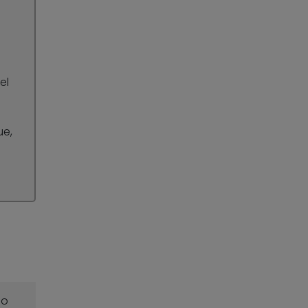
el
ue,
o