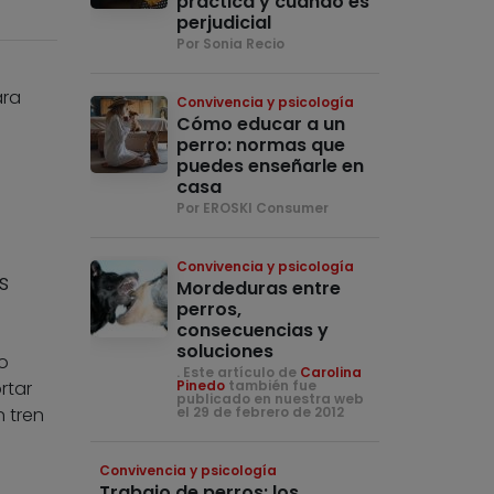
práctica y cuándo es
perjudicial
Por Sonia Recio
ara
Convivencia y psicología
Cómo educar a un
perro: normas que
puedes enseñarle en
casa
Por EROSKI Consumer
Convivencia y psicología
s
Mordeduras entre
perros,
consecuencias y
soluciones
o
. Este artículo de
Carolina
rtar
Pinedo
también fue
publicado en nuestra web
n tren
el 29 de febrero de 2012
Convivencia y psicología
Trabajo de perros: los