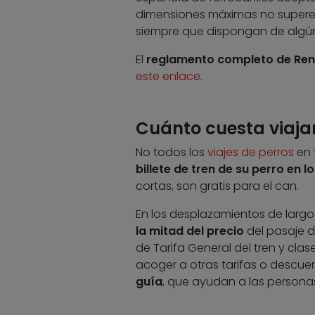
dimensiones máximas no superen
siempre que dispongan de algún d
El
reglamento completo de Renf
este enlace
.
Cuánto cuesta viajar
No todos los
viajes de perros
en 
billete de tren de su perro en l
cortas, son gratis para el can.
En los desplazamientos de largo y
la mitad del precio
del pasaje d
de Tarifa General del tren y cla
acoger a otras tarifas o descuen
guía
, que ayudan a las personas