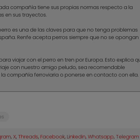
da compañía tiene sus propias normas respecto a la
 en sus trayectos.
perro es una de las claves para que no tenga problemas
 España. Renfe acepta perros siempre que no se opongan 
ara viajar con el perro en tren por Europa. Esto explica q
viaje con nuestro amigo peludo, sea recomendable
e la compañía ferroviaria o ponerse en contacto con ella.
es
gram
,
X
,
Threads
,
Facebook
,
Linkedin
,
Whatsapp
,
Telegram