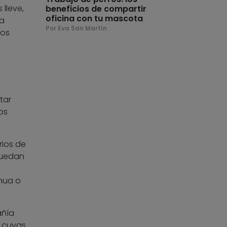
 lleve,
beneficios de compartir
oficina con tu mascota
la
Por Eva San Martín
ños
tar
os
rios de
puedan
ahua o
añía
, cuyas