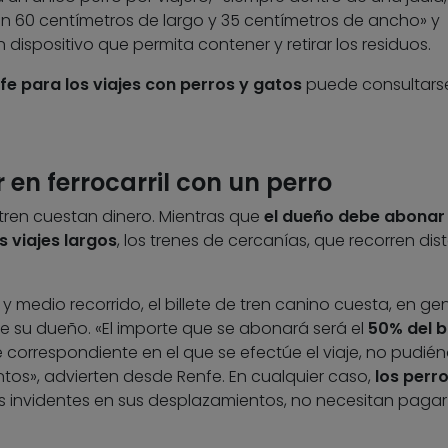
 60 centímetros de largo y 35 centímetros de ancho» y
ispositivo que permita contener y retirar los residuos.
e para los viajes con perros y gatos
puede consultars
 en ferrocarril con un perro
tren cuestan dinero. Mientras que
el dueño debe abonar 
os viajes largos
, los trenes de cercanías, que recorren dis
 medio recorrido, el billete de tren canino cuesta, en gen
e su dueño. «El importe que se abonará será el
50% del bi
se correspondiente en el que se efectúe el viaje, no pudié
tos», advierten desde Renfe. En cualquier caso,
los perr
 invidentes en sus desplazamientos, no necesitan pagar b