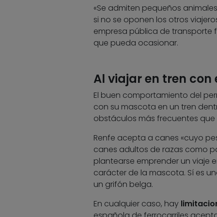
«Se admiten pequeños animales 
si no se oponen los otros viajer
empresa pública de transporte fe
que pueda ocasionar.
Al viajar en tren con
El buen comportamiento del perr
con su mascota en un tren dentro
obstáculos más frecuentes que
Renfe acepta a canes «cuyo p
canes adultos de razas como pa
plantearse emprender un viaje en 
carácter de la mascota. Sí es u
un grifón belga.
En cualquier caso, hay
limitaci
española de ferrocarriles acepta