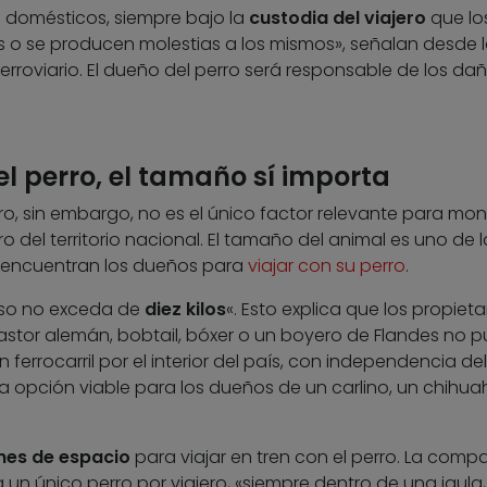
domésticos, siempre bajo la
custodia del viajero
que los
os o se producen molestias a los mismos», señalan desde 
rroviario. El dueño del perro será responsable de los da
 el perro, el tamaño sí importa
o, sin embargo, no es el único factor relevante para mon
 del territorio nacional. El tamaño del animal es uno de l
 encuentran los dueños para
viajar con su perro
.
eso no exceda de
diez kilos
«. Esto explica que los propieta
stor alemán, bobtail, bóxer o un boyero de Flandes no 
ferrocarril por el interior del país, con independencia del
na opción viable para los dueños de un carlino, un chihu
ones de espacio
para viajar en tren con el perro. La comp
 un único perro por viajero, «siempre dentro de una jaula