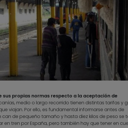
ne sus propias normas respecto a la aceptación de
anías, medio o largo recorrido tienen distintas tarifas y 
que viajan. Por ello, es fundamental informarse antes de
n can de pequeño tamaño y hasta diez kilos de peso se 
 en tren por España, pero también hay que tener en cue