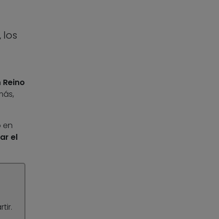
 los
n
Reino
más,
o en
ar el
tir.