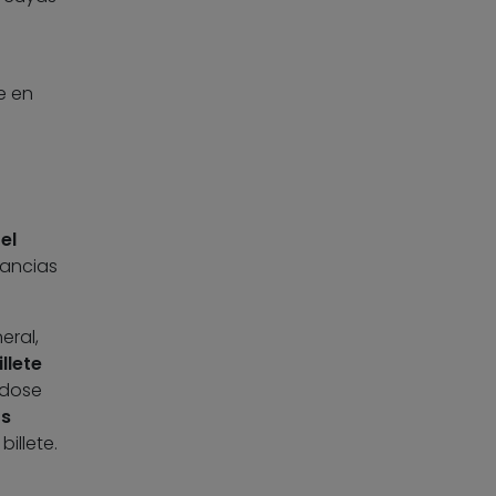
e en
el
tancias
eral,
llete
ndose
os
illete.