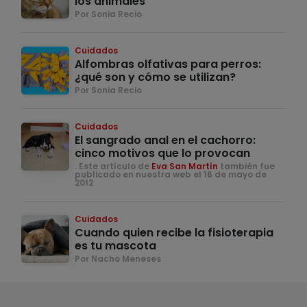
los animales
Por Sonia Recio
Cuidados
Alfombras olfativas para perros:
¿qué son y cómo se utilizan?
Por Sonia Recio
Cuidados
El sangrado anal en el cachorro:
cinco motivos que lo provocan
. Este artículo de
Eva San Martín
también fue
publicado en nuestra web el 16 de mayo de
2012
Cuidados
Cuando quien recibe la fisioterapia
es tu mascota
Por Nacho Meneses