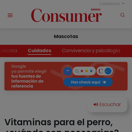
Castellano
Mascotas
mascota
Cuidados
Convivencia y psicología
Vitaminas para el perro,