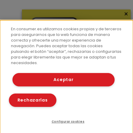
×
Más información
¿Quiénes somos?
En consumer.es utilizamos cookies propias y de terceros
Hemeroteca
para asegurarnos que la web funciona de manera
correcta y ofrecerte una mejor experiencia de
Contacto
navegación. Puedes aceptar todas las cookies
pulsando el botón “aceptar”, rechazarlas o configurarlas
Prensa
para elegir libremente las que mejor se adaptan a tus
Corpus Lingüístico Consumer
necesidades.
© Fundación EROSKI
Aceptar
Aviso legal
Políticas de privacidad
Políticas de cookies
Rechazarlas
Configurar cookies
Recursos relacionados
Compartir