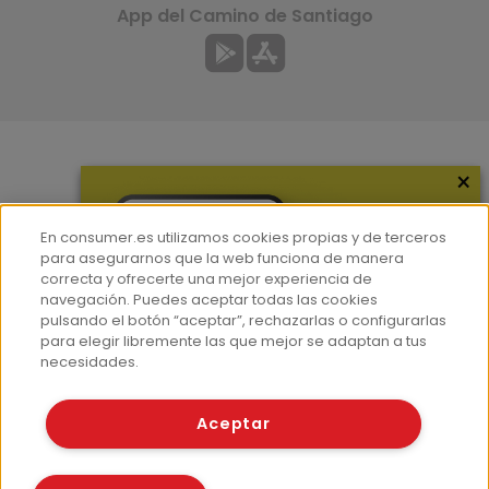
App del Camino de Santiago
×
Más información
¿Quiénes somos?
En consumer.es utilizamos cookies propias y de terceros
Hemeroteca
para asegurarnos que la web funciona de manera
correcta y ofrecerte una mejor experiencia de
Contacto
navegación. Puedes aceptar todas las cookies
pulsando el botón “aceptar”, rechazarlas o configurarlas
Prensa
para elegir libremente las que mejor se adaptan a tus
Corpus Lingüístico Consumer
necesidades.
© Fundación EROSKI
Aceptar
Aviso legal
Políticas de privacidad
Políticas de cookies