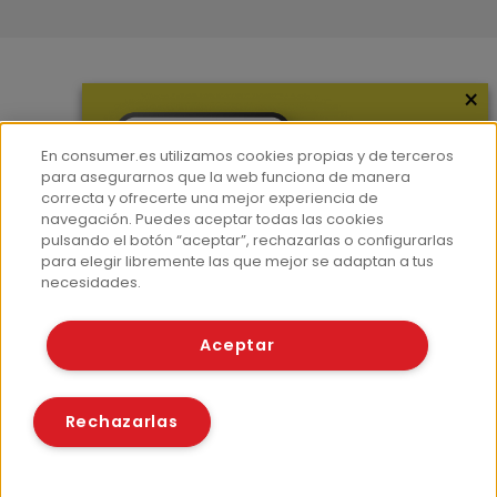
×
Más información
¿Quiénes somos?
En consumer.es utilizamos cookies propias y de terceros
Hemeroteca
para asegurarnos que la web funciona de manera
correcta y ofrecerte una mejor experiencia de
Contacto
navegación. Puedes aceptar todas las cookies
pulsando el botón “aceptar”, rechazarlas o configurarlas
Prensa
para elegir libremente las que mejor se adaptan a tus
Corpus Lingüístico Consumer
necesidades.
© Fundación EROSKI
Aceptar
Aviso legal
Políticas de privacidad
Políticas de cookies
Rechazarlas