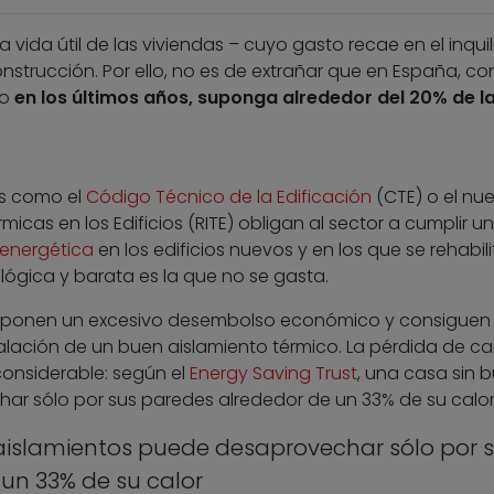
vida útil de las viviendas – cuyo gasto recae en el inquil
nstrucción. Por ello, no es de extrañar que en España, co
so
en los últimos años, suponga alrededor del 20% de l
as como el
Código Técnico de la Edificación
(CTE) o el nu
icas en los Edificios (RITE) obligan al sector a cumplir u
 energética
en los edificios nuevos y en los que se rehabilit
ológica y barata es la que no se gasta.
uponen un excesivo desembolso económico y consiguen
alación de un buen aislamiento térmico. La pérdida de ca
considerable: según el
Energy Saving Trust
, una casa sin 
r sólo por sus paredes alrededor de un 33% de su calor
aislamientos puede desaprovechar sólo por 
un 33% de su calor