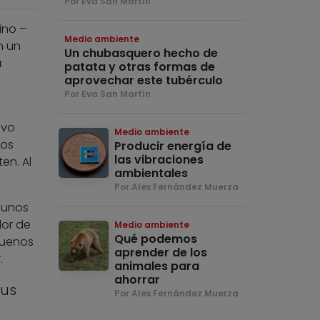
Por Eva San Martín
ino –
Medio ambiente
n un
Un chubasquero hecho de
a
patata y otras formas de
aprovechar este tubérculo
Por Eva San Martín
evo
Medio ambiente
nos
Producir energía de
las vibraciones
en. Al
ambientales
Por Alex Fernández Muerza
 unos
lor de
Medio ambiente
Qué podemos
buenos
aprender de los
.
animales para
ahorrar
sus
Por Alex Fernández Muerza