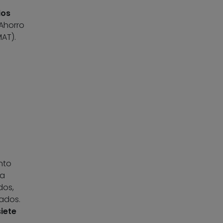
ios
 Ahorro
MAT).
nto
la
dos,
ados.
siete