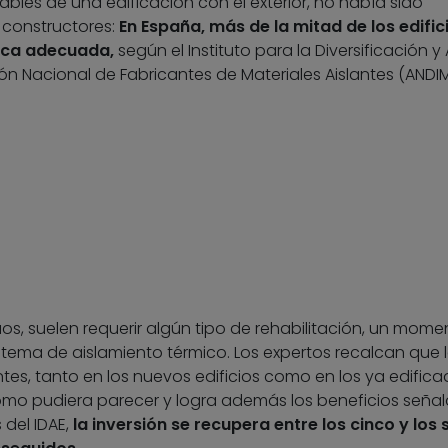
bles de una edificación con el exterior, no había sido
 constructores:
En España, más de la mitad de los edific
ica adecuada,
según el Instituto para la Diversificación y
ión Nacional de Fabricantes de Materiales Aislantes (ANDI
uos, suelen requerir algún tipo de rehabilitación, un mome
stema de aislamiento térmico. Los expertos recalcan que 
ntes, tanto en los nuevos edificios como en los ya edifica
omo pudiera parecer y logra además los beneficios señal
del IDAE,
la inversión se recupera entre los cinco y los 