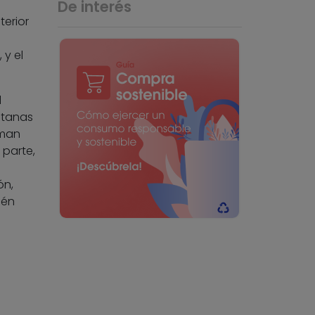
De interés
terior
 y el
l
ntanas
rman
 parte,
ón,
ién