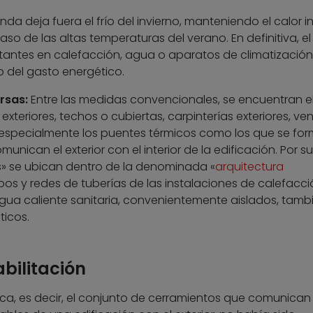
nda deja fuera el frío del invierno, manteniendo el calor in
aso de las altas temperaturas del verano. En definitiva, el
antes en calefacción, agua o aparatos de climatización,
 del gasto energético.
rsas:
Entre las medidas convencionales, se encuentran e
xteriores, techos o cubiertas, carpinterías exteriores, ve
 y especialmente los puentes térmicos como los que se fo
unican el exterior con el interior de la edificación. Por su
» se ubican dentro de la denominada «
arquitectura
ipos y redes de tuberías de las instalaciones de calefacci
gua caliente sanitaria, convenientemente aislados, tamb
icos.
bilitación
ica, es decir, el conjunto de cerramientos que comunican