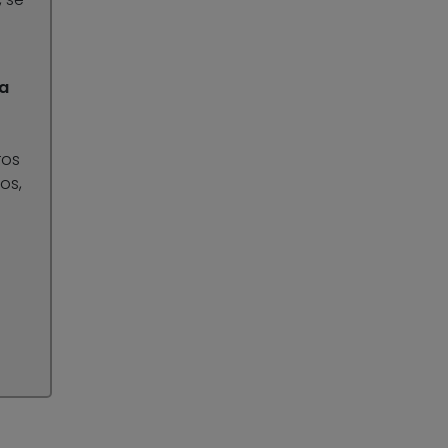
a
ros
os,