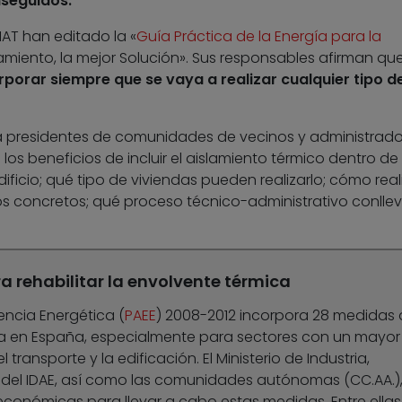
nseguidos.
IMAT han editado la «
Guía Práctica de la Energía para la
islamiento, la mejor Solución». Sus responsables afirman qu
porar siempre que se vaya a realizar cualquier tipo d
 a presidentes de comunidades de vecinos y administrad
 los beneficios de incluir el aislamiento térmico dentro de 
ificio; qué tipo de viviendas pueden realizarlo; cómo reali
os concretos; qué proceso técnico-administrativo conllev
 rehabilitar la envolvente térmica
iencia Energética (
PAEE
) 2008-2012 incorpora 28 medidas 
ica en España, especialmente para sectores con un mayor
l transporte y la edificación. El Ministerio de Industria,
 del IDAE, así como las comunidades autónomas (CC.AA.)
conómicas para llevar a cabo estas medidas. Entre ellas,