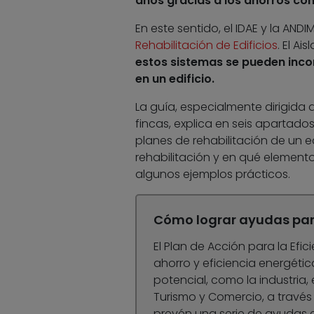
años gracias a los ahorros co
En este sentido, el IDAE y la AND
Rehabilitación de Edificios
. El A
estos sistemas se pueden incor
en un edificio.
La guía, especialmente dirigida
fincas, explica en seis apartados
planes de rehabilitación de un ed
rehabilitación y en qué element
algunos ejemplos prácticos.
Cómo lograr ayudas para
El Plan de Acción para la Efic
ahorro y eficiencia energét
potencial, como la industria, e
Turismo y Comercio, a través
prevén una serie de ayudas e