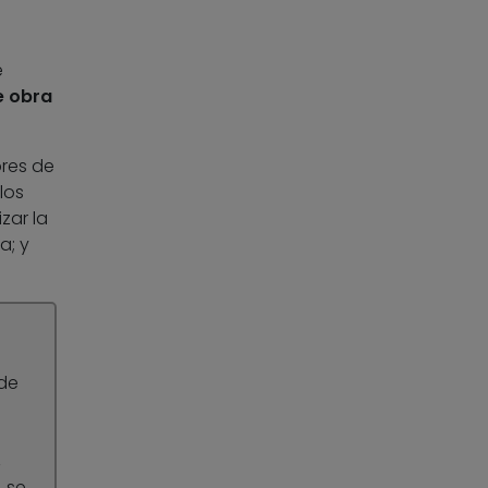
e
e obra
ores de
los
zar la
a; y
de
,
 se