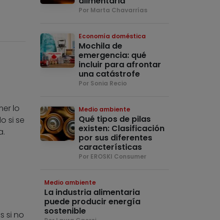
alimentaria
Por Marta Chavarrías
Economía doméstica
Mochila de
emergencia: qué
incluir para afrontar
una catástrofe
Por Sonia Recio
er lo
Medio ambiente
Qué tipos de pilas
 si se
existen: Clasificación
a.
por sus diferentes
características
Por EROSKI Consumer
Medio ambiente
La industria alimentaria
puede producir energía
sostenible
 si no