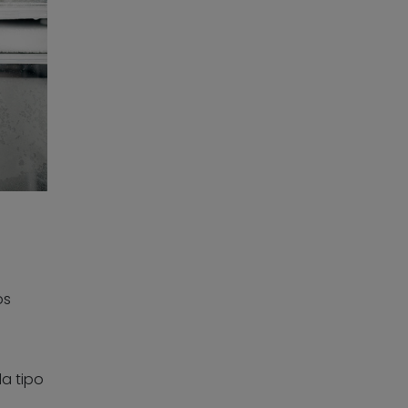
os
a tipo