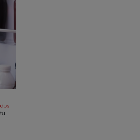
idos
 tu