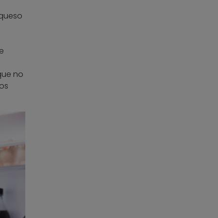
 queso
e
que no
tos