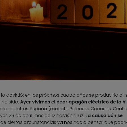
 lo advirtió: en los próximos cuatro años se produciría al
 ha sido.
Ayer vivimos el peor apagón eléctrico de la hi
olo nosotros. España (excepto Baleares, Canarias, Ceuta
er, 28 de abril, más de 12 horas sin luz.
La causa aún se
a de ciertas circunstancias ya nos hacía pensar que podrí