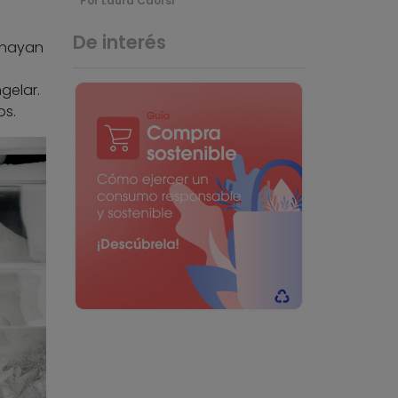
Por Laura Caorsi
De interés
 hayan
gelar.
os.