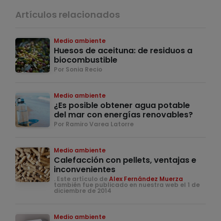
Artículos relacionados
Medio ambiente
Huesos de aceituna: de residuos a
biocombustible
Por Sonia Recio
Medio ambiente
¿Es posible obtener agua potable
del mar con energías renovables?
Por Ramiro Varea Latorre
Medio ambiente
Calefacción con pellets, ventajas e
inconvenientes
. Este artículo de
Alex Fernández Muerza
también fue publicado en nuestra web el 1 de
diciembre de 2014
Medio ambiente