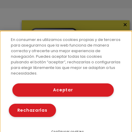
×
Más información
¿Quiénes somos?
En consumer.es utilizamos cookies propias y de terceros
Hemeroteca
para asegurarnos que la web funciona de manera
correcta y ofrecerte una mejor experiencia de
Contacto
navegación. Puedes aceptar todas las cookies
pulsando el botón “aceptar”, rechazarlas o configurarlas
Prensa
para elegir libremente las que mejor se adaptan a tus
Corpus Lingüístico Consumer
necesidades.
© Fundación EROSKI
Aceptar
Aviso legal
Políticas de privacidad
Políticas de cookies
Rechazarlas
Configurar cookies