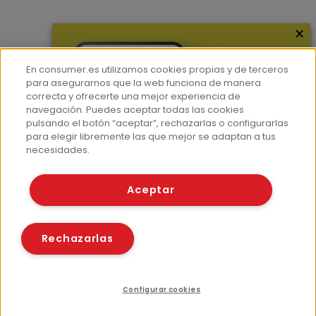
×
Más información
¿Quiénes somos?
En consumer.es utilizamos cookies propias y de terceros
Hemeroteca
para asegurarnos que la web funciona de manera
correcta y ofrecerte una mejor experiencia de
Contacto
navegación. Puedes aceptar todas las cookies
pulsando el botón “aceptar”, rechazarlas o configurarlas
Prensa
para elegir libremente las que mejor se adaptan a tus
Corpus Lingüístico Consumer
necesidades.
© Fundación EROSKI
Aceptar
Aviso legal
Políticas de privacidad
Políticas de cookies
Rechazarlas
Configurar cookies
Recursos relacionados
Compartir