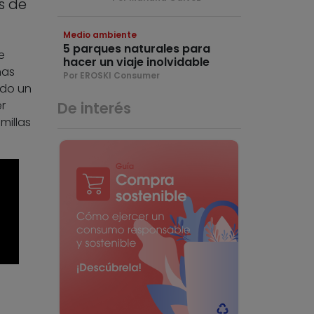
s de
Medio ambiente
5 parques naturales para
e
hacer un viaje inolvidable
nas
Por EROSKI Consumer
odo un
r
De interés
millas