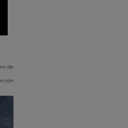
uno de
ón con