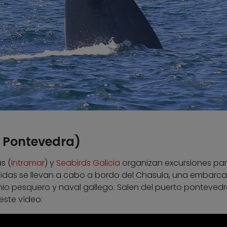
, Pontevedra)
s (
Intramar
) y
Seabirds Galicia
organizan excursiones par
lidas se llevan a cabo a bordo del Chasula, una embarc
nio pesquero y naval gallego. Salen del puerto ponteved
este vídeo: