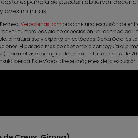
la costa española se pueden observar decena
 y aves marinas
y Bermeo,
Verballenas.com
propone una excursión de entr
el mayor número posible de especies en un recorrido de u
ble, el naturalista y experto en cetáceos Gorka Ocio, es t
aciones. El pasado mes de septiembre conseguía el prime
l (el animal vivo más grande del planeta) a menos de 20 
nsula ibérica. Este vídeo ofrece imágenes de la excursión:
o de Creus, Girona)