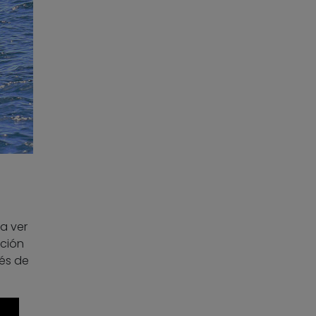
a ver
ación
rés de