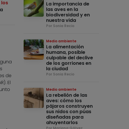
 los
La importancia de
las aves en la
za
biodiversidad y en
nuestra vida
Por Sonia Recio
Medio ambiente
La alimentación
humana, posible
culpable del declive
alguna
de los gorriones en
s
la ciudad
Por Sonia Recio
es de
). El
punto
Medio ambiente
La rebelión de las
aves: cómo los
pájaros construyen
sus nidos con púas
diseñadas para
ahuyentarlos
Por Mariana Gálvez