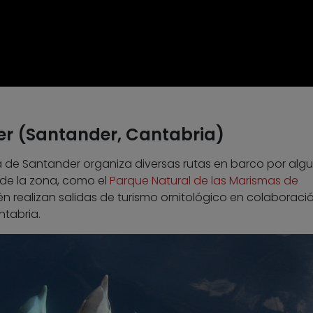
er (Santander, Cantabria)
a de Santander organiza diversas rutas en barco por alg
 de la zona, como el
Parque Natural de las Marismas de
én realizan salidas de turismo ornitológico en colaboraci
ntabria.