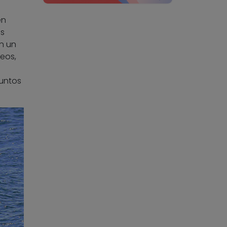
en
as
n un
eos,
puntos