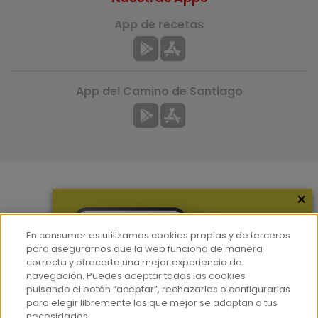
App de recetas
App del Camino de Santiago
×
Más información
¿Quiénes somos?
En consumer.es utilizamos cookies propias y de terceros
Hemeroteca
para asegurarnos que la web funciona de manera
correcta y ofrecerte una mejor experiencia de
Contacto
navegación. Puedes aceptar todas las cookies
pulsando el botón “aceptar”, rechazarlas o configurarlas
Prensa
para elegir libremente las que mejor se adaptan a tus
Corpus Lingüístico Consumer
necesidades.