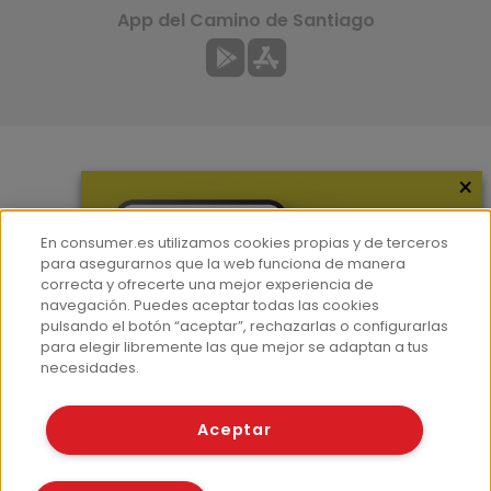
App del Camino de Santiago
×
Más información
¿Quiénes somos?
En consumer.es utilizamos cookies propias y de terceros
Hemeroteca
para asegurarnos que la web funciona de manera
correcta y ofrecerte una mejor experiencia de
Contacto
navegación. Puedes aceptar todas las cookies
pulsando el botón “aceptar”, rechazarlas o configurarlas
Prensa
para elegir libremente las que mejor se adaptan a tus
Corpus Lingüístico Consumer
necesidades.
© Fundación EROSKI
Aceptar
Aviso legal
Políticas de privacidad
Políticas de cookies