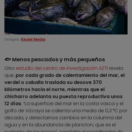
Imagen:
Kindel Media
🐟 Menos pescados y más pequeños
Otro
estudio del centro de investigación AZTI
revela
que,
por cada grado de calentamiento del mar, el
verdel o caballa traslada su desove 370
kilómetros hacia el norte, mientras que el
chicharro adelanta su puesta reproductiva unos
12 días
. “La superficie del mar en la costa vasca y el
golfo de Vizcaya se calienta una media de 0,3 °C por
década, y detectamos cambios en la columna del
agua y en la abundancia de plancton, que es el
sustento de los peces”, constata el coordinador de