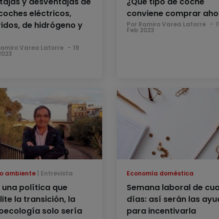
tajas y desventajas de
¿Qué tipo de coche
 coches eléctricos,
conviene comprar aho
ridos, de hidrógeno y
Por Ramiro Varea Latorre
1
Feb 2023
Ramiro Varea Latorre
19
2023
o ambiente
Entrevista
Economía doméstica
n una política que
Semana laboral de cua
lite la transición, la
días: así serán las ay
oecología solo sería
para incentivarla