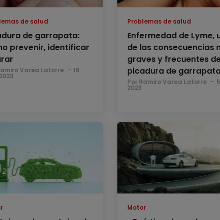
lemas de salud
Problemas de salud
adura de garrapata:
Enfermedad de Lyme, 
o prevenir, identificar
de las consecuencias
urar
graves y frecuentes de
picadura de garrapat
Ramiro Varea Latorre
18
2023
Por Ramiro Varea Latorre
2023
r
Motor