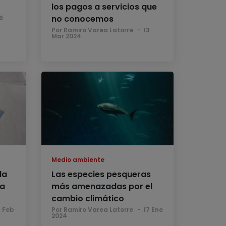
los pagos a servicios que
no conocemos
9
Por Ramiro Varea Latorre
13
Mar 2024
Medio ambiente
la
Las especies pesqueras
pa
más amenazadas por el
cambio climático
 Feb
Por Ramiro Varea Latorre
17 Ene
2024