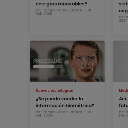
energías renovables?
sie
neg
Por Ramiro Varea Latorre
18
Feb 2025
Por 
2024
Nuevas tecnologías
Medi
¿Se puede vender la
Así
información biométrica?
fut
Por Ramiro Varea Latorre
16
Por 
Feb 2024
Feb 