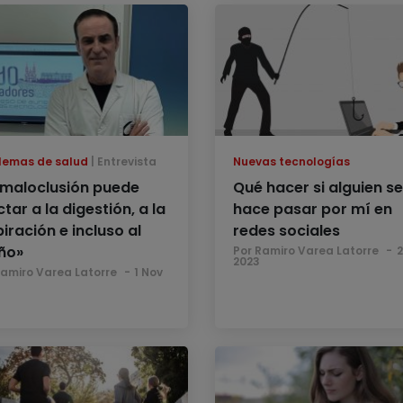
lemas de salud
Entrevista
Nuevas tecnologías
 maloclusión puede
Qué hacer si alguien se
tar a la digestión, a la
hace pasar por mí en
iración e incluso al
redes sociales
ño»
Por Ramiro Varea Latorre
2
2023
Ramiro Varea Latorre
1 Nov