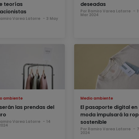
te teorías
deseadas
acionistas
Por Ramiro Varea Latorre
1
Mar 2024
Ramiro Varea Latorre
3 May
o ambiente
Medio ambiente
 serán las prendas del
El pasaporte digital en 
uro
moda impulsará la ro
sostenible
Ramiro Varea Latorre
14
2024
Por Ramiro Varea Latorre
7
2024