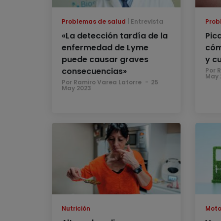
Problemas de salud
Entrevista
Prob
«La detección tardía de la
Pic
enfermedad de Lyme
cóm
puede causar graves
y c
consecuencias»
Por 
May 
Por Ramiro Varea Latorre
25
May 2023
Nutrición
Moto