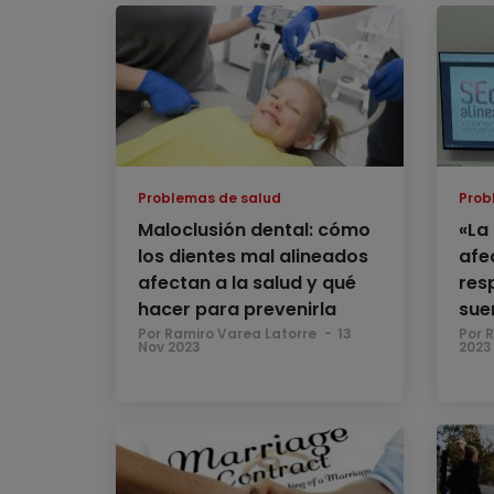
Problemas de salud
Prob
Maloclusión dental: cómo
«La
los dientes mal alineados
afec
afectan a la salud y qué
resp
hacer para prevenirla
sue
Por Ramiro Varea Latorre
13
Por 
Nov 2023
2023