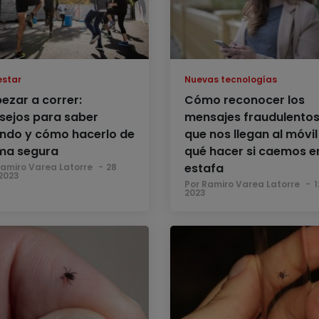
estar
Nuevas tecnologías
ezar a correr:
Cómo reconocer los
sejos para saber
mensajes fraudulento
ndo y cómo hacerlo de
que nos llegan al móvil
ma segura
qué hacer si caemos en
estafa
Ramiro Varea Latorre
28
2023
Por Ramiro Varea Latorre
1
2023