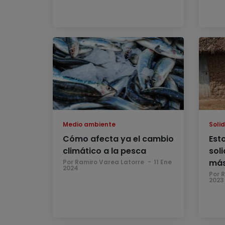
Medio ambiente
Soli
Cómo afecta ya el cambio
Est
climático a la pesca
sol
más
Por Ramiro Varea Latorre
11 Ene
2024
Por 
2023