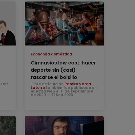
Economía doméstica
Gimnasios low cost: hacer
deporte sin (casi)
rascarse el bolsillo
 Oct
. Este artículo de
Ramiro Varea
Latorre
también fue publicado en
nuestra web el 11 de septiembre
de 2020
11 Sep 2023