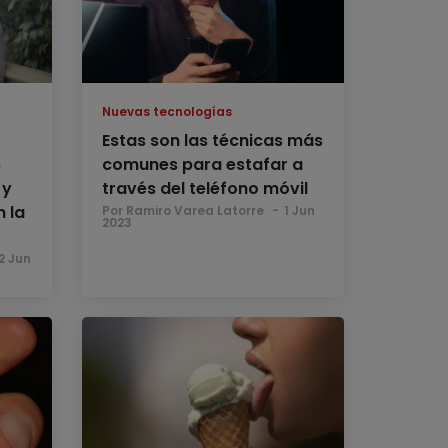
Nuevas tecnologías
Estas son las técnicas más
s
comunes para estafar a
 y
través del teléfono móvil
 la
Por Ramiro Varea Latorre
1 Jun
2023
2 Jun