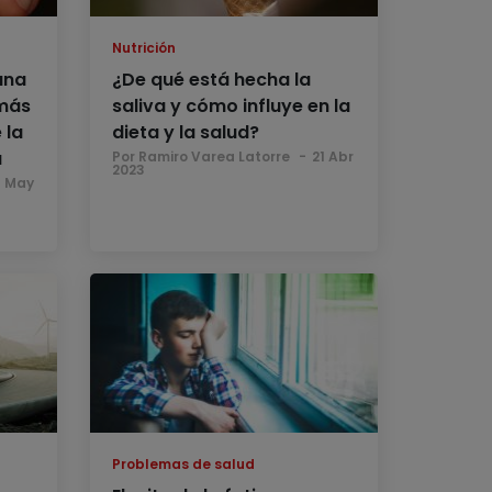
Nutrición
una
¿De qué está hecha la
 más
saliva y cómo influye en la
 la
dieta y la salud?
a
Por Ramiro Varea Latorre
21 Abr
2023
5 May
Problemas de salud