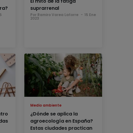
El mito de la fatiga
ra?
suprarrenal
5
Por Ramiro Varea Latorre
15 Ene
2023
Medio ambiente
tro
¿Dónde se aplica la
udas
agroecología en España?
Estas ciudades practican