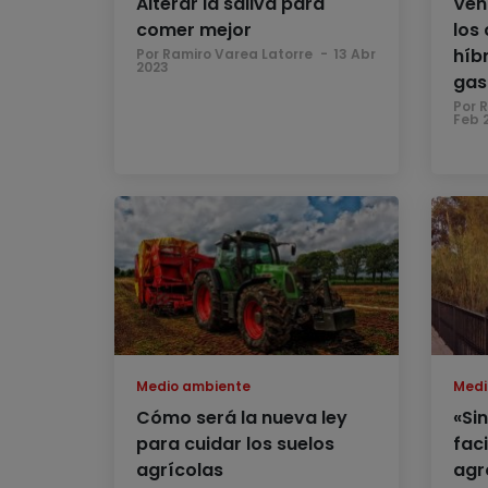
Alterar la saliva para
Ven
comer mejor
los
híb
Por Ramiro Varea Latorre
13 Abr
2023
gas
Por 
Feb 
Medio ambiente
Medi
Cómo será la nueva ley
«Si
para cuidar los suelos
faci
agrícolas
agr