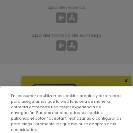
App de recetas
App del Camino de Santiago
×
Más información
¿Quiénes somos?
En consumer.es utilizamos cookies propias y de terceros
Hemeroteca
para asegurarnos que la web funciona de manera
correcta y ofrecerte una mejor experiencia de
Contacto
navegación. Puedes aceptar todas las cookies
pulsando el botón “aceptar”, rechazarlas o configurarlas
Prensa
para elegir libremente las que mejor se adaptan a tus
Corpus Lingüístico Consumer
necesidades.