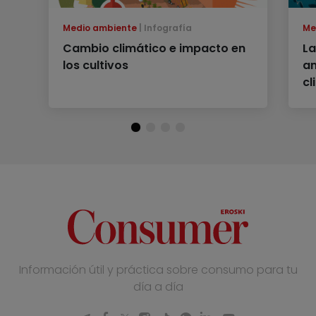
Medio ambiente
Infografía
Me
Cambio climático e impacto en
La
los cultivos
am
cl
Información útil y práctica sobre consumo para tu
día a día