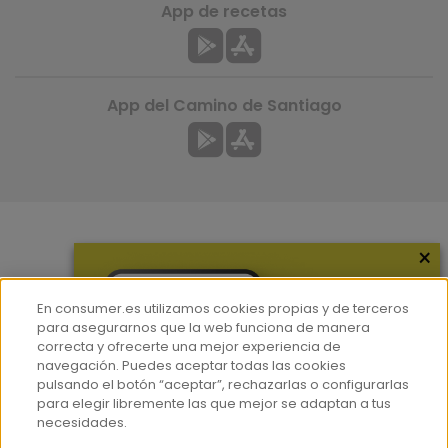
App de recetas
App del Camino de Santiago
×
Más información
¿Quiénes somos?
En consumer.es utilizamos cookies propias y de terceros
Hemeroteca
para asegurarnos que la web funciona de manera
correcta y ofrecerte una mejor experiencia de
Contacto
navegación. Puedes aceptar todas las cookies
pulsando el botón “aceptar”, rechazarlas o configurarlas
Prensa
para elegir libremente las que mejor se adaptan a tus
Corpus Lingüístico Consumer
necesidades.