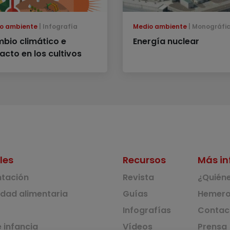
o ambiente
Infografía
Medio ambiente
Monográfi
bio climático e
Energía nuclear
acto en los cultivos
les
Recursos
Más in
ntación
Revista
¿Quién
idad alimentaria
Guías
Hemero
Infografías
Contac
 infancia
Vídeos
Prensa