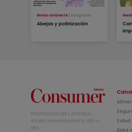
Medio ambiente
Infografía
Medi
Abejas y polinización
Cam
imp
Cana
Alime
Segur
Información útil y práctica
Salud
sobre consumo para tu día a
día
Bebé e