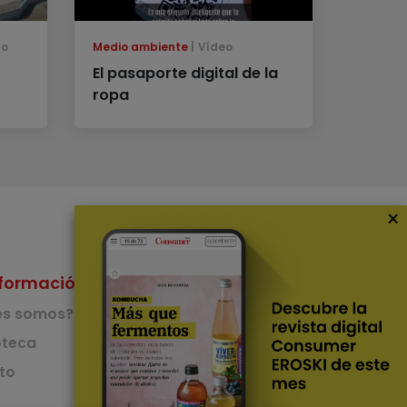
co
Medio ambiente
Vídeo
El pasaporte digital de la
ropa
×
formación
Nuestras Apps
es somos?
App de recetas
teca
to
App del Camino de