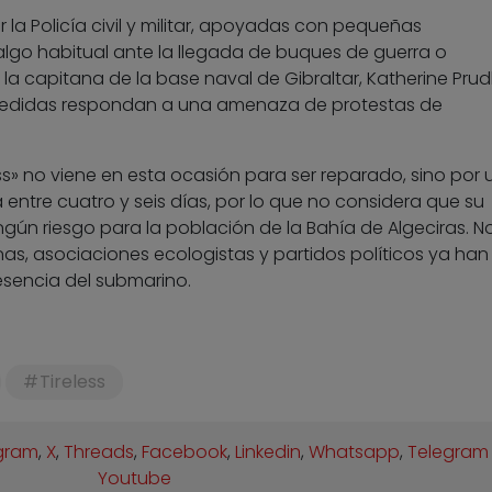
 la Policía civil y militar, apoyadas con pequeñas
lgo habitual ante la llegada de buques de guerra o
 la capitana de la base naval de Gibraltar, Katherine Pru
medidas respondan a una amenaza de protestas de
ess» no viene en esta ocasión para ser reparado, sino por
á entre cuatro y seis días, por lo que no considera que su
gún riesgo para la población de la Bahía de Algeciras. N
s, asociaciones ecologistas y partidos políticos ya han
esencia del submarino.
Tireless
gram
,
X
,
Threads
,
Facebook
,
Linkedin
,
Whatsapp
,
Telegram
Youtube