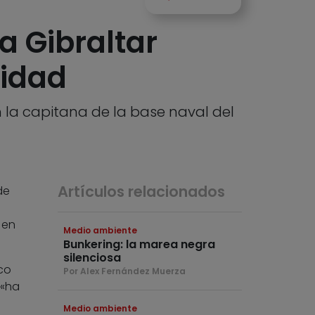
a Gibraltar
ridad
ún la capitana de la base naval del
Artículos relacionados
de
 en
Medio ambiente
Bunkering: la marea negra
silenciosa
co
Por Alex Fernández Muerza
 «ha
Medio ambiente