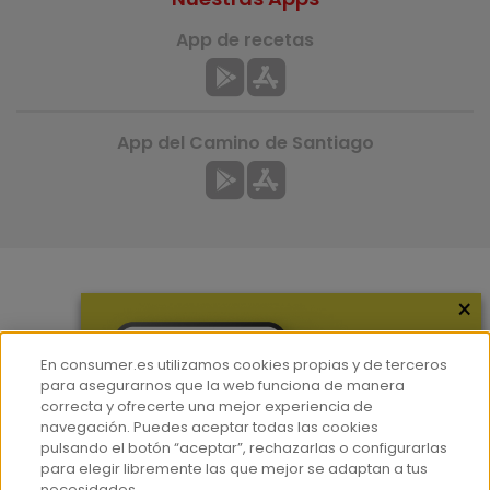
App de recetas
App del Camino de Santiago
×
Más información
¿Quiénes somos?
En consumer.es utilizamos cookies propias y de terceros
Hemeroteca
para asegurarnos que la web funciona de manera
correcta y ofrecerte una mejor experiencia de
Contacto
navegación. Puedes aceptar todas las cookies
pulsando el botón “aceptar”, rechazarlas o configurarlas
Prensa
para elegir libremente las que mejor se adaptan a tus
Corpus Lingüístico Consumer
necesidades.