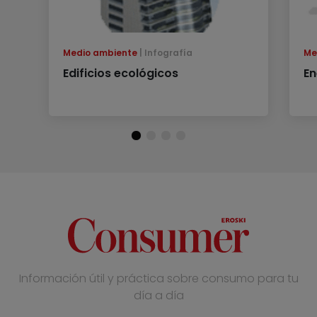
Medio ambiente
Infografía
Me
Edificios ecológicos
En
Información útil y práctica sobre consumo para tu
día a día