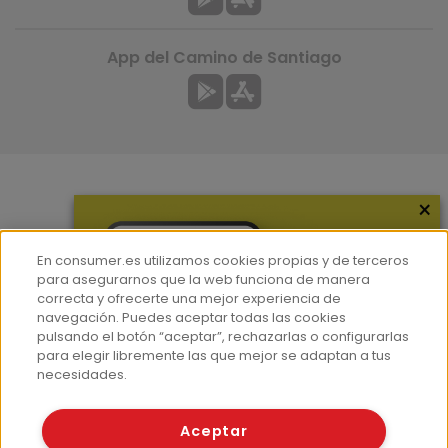
App del Camino de Santiago
×
Más información
¿Quiénes somos?
En consumer.es utilizamos cookies propias y de terceros
Hemeroteca
para asegurarnos que la web funciona de manera
correcta y ofrecerte una mejor experiencia de
Contacto
navegación. Puedes aceptar todas las cookies
pulsando el botón “aceptar”, rechazarlas o configurarlas
Prensa
para elegir libremente las que mejor se adaptan a tus
Corpus Lingüístico Consumer
necesidades.
© Fundación EROSKI
Aceptar
Aviso legal
Políticas de privacidad