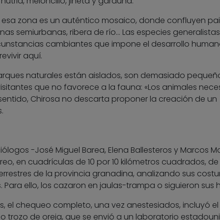
nutria, meloncillo, jineta y garduña.
que esa zona es un auténtico mosaico, donde confluyen pai
onas semiurbanas, ribera de río… Las especies generalistas
cunstancias cambiantes que impone el desarrollo human
evivir aquí.
s parques naturales están aislados, son demasiado pequeñ
isitantes que no favorece a la fauna: «Los animales nece
 sentido, Chirosa no descarta proponer la creación de un
.
biólogos -José Miguel Barea, Elena Ballesteros y Marcos M
reo, en cuadrículas de 10 por 10 kilómetros cuadrados, de 
restres de la provincia granadina, analizando sus cost
 Para ello, los cazaron en jaulas-trampa o siguieron sus h
s, el chequeo completo, una vez anestesiados, incluyó el
o trozo de oreja, que se envió a un laboratorio estadoun