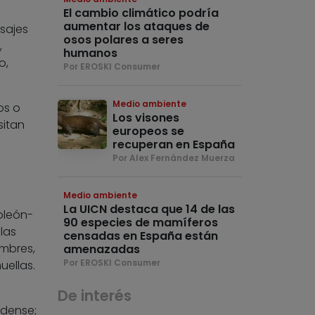
El cambio climático podría
aumentar los ataques de
sajes
osos polares a seres
,
humanos
o,
Por EROSKI Consumer
Medio ambiente
os o
Los visones
sitan
europeos se
recuperan en España
Por Alex Fernández Muerza
Medio ambiente
La UICN destaca que 14 de las
oleón-
90 especies de mamíferos
las
censadas en España están
umbres,
amenazadas
Por EROSKI Consumer
uellas.
De interés
idense;