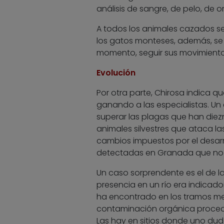
análisis de sangre, de pelo, de o
A todos los animales cazados se l
los gatos monteses, además, se l
momento, seguir sus movimientos y
Evolución
Por otra parte, Chirosa indica qu
ganando a las especialistas. Un 
superar las plagas que han diez
animales silvestres que ataca la
cambios impuestos por el desarr
detectadas en Granada que no c
Un caso sorprendente es el de la
presencia en un río era indicado
ha encontrado en los tramos medi
contaminación orgánica proceden
Las hay en sitios donde uno duda