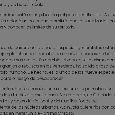
rina y de heces fecales.
es implantó un chip bajo la piel para identificarlos. A die
es colocó un collar que permitirá tenerlos localizados e
 conocer los límites de su territorio.
e, en la carrera de la vida, las especies generalistas están
ejemplo: el lince, especializado en cazar conejos, no ha 
mado a sus presas. En cambio, el zorro, que lo mismo co
s granjas o rebusca en los vertederos, ha salido airoso de
ollo humano. De hecho, es la única de las nueve especie
orre el riesgo de desaparecer.
 nutria. Hasta ahora, apunta el experto, se pensaba que 
r de la limpieza de sus aguas. Sin embargo, en Granada s
os y bajos del río Genil y del Cubillas, focos de
te de los núcleos urbanos. «La nutria quiere ríos con c
ría en meter un pie», afirma Chirosa.