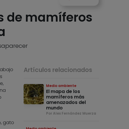
as de mamíferos
a
esaparecer
Artículos relacionados
rabajo
s
e,
Medio ambiente
ona
El mapa de los
mamíferos más
o
amenazados del
mundo
Por Alex Fernández Muerza
o, gato
Medio ambiente