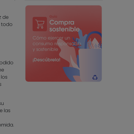
z de
n todo
podido
me
 los
s
su
e las
omida.