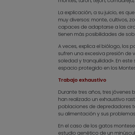
montés, turón, tejón, comadreja, 
La explicación, a su juicio, es 
muy diversos: monte, cultivos, z
capaces de adaptarse a las cir
tienen más posibilidades de sobr
A veces, explica el biólogo, lo
sufren una excesiva presión de v
soledad y tranquilidad». En este
espacio protegido en los Montes
Trabajo exhaustivo
Durante tres años, tres jóvenes 
han realizado un exhaustivo rast
poblaciones de depredadores ter
su alimentación y sus problemas.
En el caso de los gatos montese
estudio genético de un minúscul