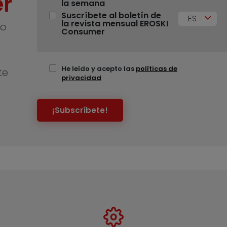
r
la semana
Suscríbete al boletín de
ES
la revista mensual EROSKI
no
Consumer
He leído y acepto las
políticas de
te
privacidad
¡Subscríbete!