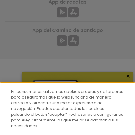
App de recetas
App del Camino de Santiago
×
Más información
¿Quiénes somos?
En consumer.es utilizamos cookies propias y de terceros
Hemeroteca
para asegurarnos que la web funciona de manera
correcta y ofrecerte una mejor experiencia de
Contacto
navegación. Puedes aceptar todas las cookies
pulsando el botón “aceptar”, rechazarlas o configurarlas
Prensa
para elegir libremente las que mejor se adaptan a tus
Corpus Lingüístico Consumer
necesidades.